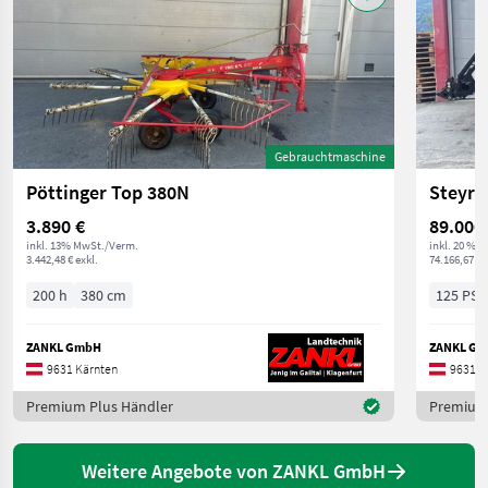
Gebrauchtmaschine
Pöttinger Top 380N
Steyr 4
3.890 €
89.000
inkl. 13% MwSt./Verm.
inkl. 20 % 
3.442,48 € exkl.
74.166,67 € 
200 h
380 cm
125 PS/
ZANKL GmbH
ZANKL G
9631 Kärnten
9631 K
Premium Plus Händler
Premium 
Weitere Angebote von ZANKL GmbH