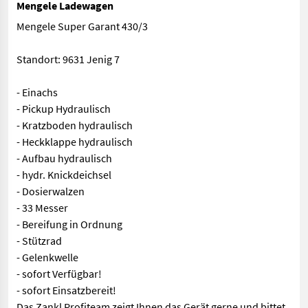
Mengele Ladewagen
Mengele Super Garant 430/3
Standort: 9631 Jenig 7
- Einachs
- Pickup Hydraulisch
- Kratzboden hydraulisch
- Heckklappe hydraulisch
- Aufbau hydraulisch
- hydr. Knickdeichsel
- Dosierwalzen
- 33 Messer
- Bereifung in Ordnung
- Stützrad
- Gelenkwelle
- sofort Verfügbar!
- sofort Einsatzbereit!
Das Zankl Profiteam zeigt Ihnen das Gerät gerne und bittet