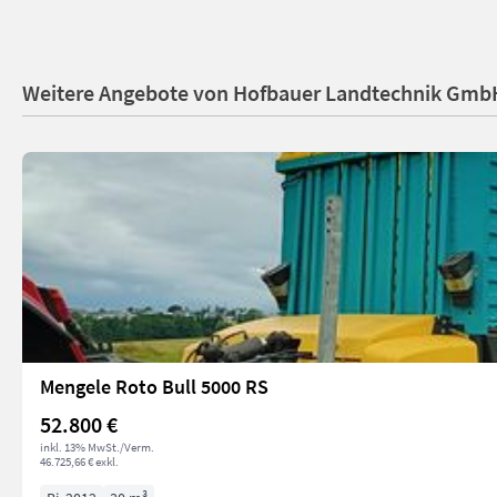
Weitere Angebote von Hofbauer Landtechnik Gmb
Mengele Roto Bull 5000 RS
52.800 €
inkl. 13% MwSt./Verm.
46.725,66 € exkl.