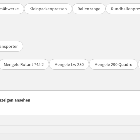
rmähwerke
Kleinpackenpressen
Ballenzange
Rundballenpre
ransporter
Mengele Rotant 745 2
Mengele Lw 280
Mengele 290 Quadro
nzeigen ansehen