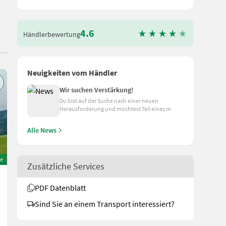
4.6
Händlerbewertung
Neuigkeiten vom Händler
Wir suchen Verstärkung!
Du bist auf der Suche nach einer neuen
Herausforderung und möchtest Teil eines m
Alle News
e
Zusätzliche Services
Mengele Garant 325
PDF Datenblatt
4.900 €
Sind Sie an einem Transport interessiert?
inkl. 13% MwSt./Verm.
4.336,28 € exkl.