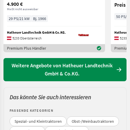
4.900 €
Preis 
MwSt nicht ausweisbar
50 PS/3
29 PS/21 kW
Bj. 1966
Hatheuer Landtechnik GmbH & Co.KG.
Hatheuer 
5233 Oberösterreich
5233 O
Premium Plus Händler
Premium 
Weitere Angebote von Hatheuer Landtechnik
GmbH & Co.KG.
Das könnte Sie auch interessieren
PASSENDE KATEGORIEN
Spezial- und Kleintraktoren
Obst-/Weinbautraktoren