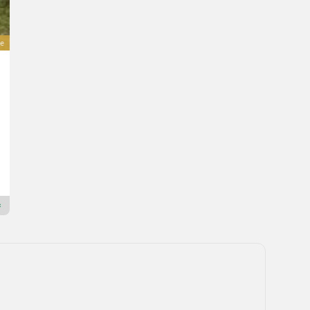
e
Agro Masz APS 60 H-Leichtgrubber-NEU
16.990 €
inkl. 20 % MwSt.
14.158,33 € exkl.
600 cm
Sensenberger Agrar-Technik
4906 Oberösterreich
Premium Gold Händler