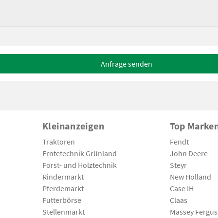
Anfrage senden
Kleinanzeigen
Top Marke
Traktoren
Fendt
Erntetechnik Grünland
John Deere
Forst- und Holztechnik
Steyr
Rindermarkt
New Holland
Pferdemarkt
Case IH
Futterbörse
Claas
Stellenmarkt
Massey Fergu