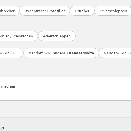
nbrecher
Bodenfräsen/Rototiller
Grubber
Ackerschleppen
mler / Steinrechen
Ackerschleppen
 Top 3.0 S
Mandam Wn Tandem 3.0 Messerwalze
Mandam Top 3.0
 ansehen
n?