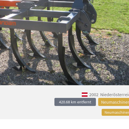
2002
Niederösterrei
Neumaschine
420.68 km entfernt
Neumaschine