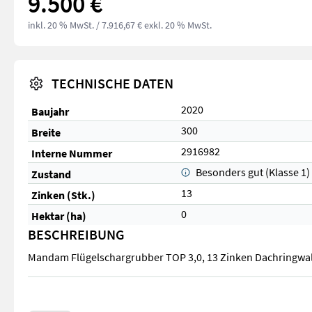
9.500 €
inkl. 20 % MwSt.
/ 7.916,67 € exkl. 20 % MwSt.
TECHNISCHE DATEN
2020
Baujahr
300
Breite
2916982
Interne Nummer
Besonders gut (Klasse 1)
Zustand
13
Zinken (Stk.)
0
Hektar (ha)
BESCHREIBUNG
Mandam Flügelschargrubber TOP 3,0, 13 Zinken Dachringwa
Mandam Flügelschargrubber TOP 3,0, 13 Zinken Dachringwa