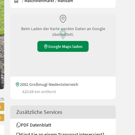
/
Maschinenmarkt
/
Mandam
Beim Laden der Karte werden Daten an Google
übermittelt.
Google Maps laden
2002 Großmugl Niederösterreich
420.68 km entfernt
ch
n
Zusätzliche Services
n
PDF Datenblatt
Sind Sie an einem Transport interessiert?