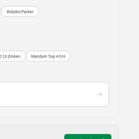
Walzen/Packer
 13 Zinken
Mandam Top 4 0 H