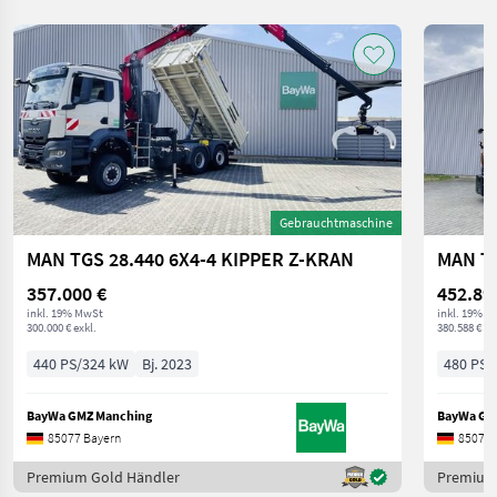
Gebrauchtmaschine
MAN TGS 28.440 6X4-4 KIPPER Z-KRAN
MAN TG
357.000 €
452.89
inkl. 19% MwSt
inkl. 19% M
300.000 € exkl.
380.588 € ex
440 PS/324 kW
Bj. 2023
480 PS/
BayWa GMZ Manching
BayWa GM
85077 Bayern
85077 
Premium Gold Händler
Premium