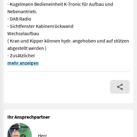
- Kugelmann Bedieneinheit K-Tronic für Aufbau und
Nebenantrieb.
- DAB Radio
- Sichtfenster Kabinenrückwand
Wechselaufbau
( Kran und Kipper können hydr. angehoben und auf stützen
abgestellt werden )
- Zusätzlicher
Ausstattung: - MAN 6x4-4 BL CH Fahrgestell Euro6 - Radstand 3
mehr anzeigen
Ihr Ansprechpartner
Herr