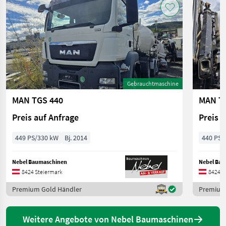
Gebrauchtmaschine
MAN TGS 440
MAN T
Preis auf Anfrage
Preis 
449 PS/330 kW
Bj. 2014
440 PS/
Nebel Baumaschinen
Nebel Ba
8424 Steiermark
8424 S
Premium Gold Händler
Premium
Weitere Angebote von Nebel Baumaschinen