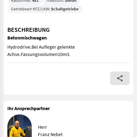
Radformel:
4x2
Treibstoff:
Diesel
Getriebeart KFZ/LKW:
Schaltgetriebe
BESCHREIBUNG
Betonmischwagen
Hydrodrive.Bei Aufleger gelenkte
Achse.Fassungsvolumen10m3.
Hydrodrive.Bei Aufleger gelenkte Achse.Fassungsvolumen10m3
Ihr Ansprechpartner
Herr
Franz Nebel