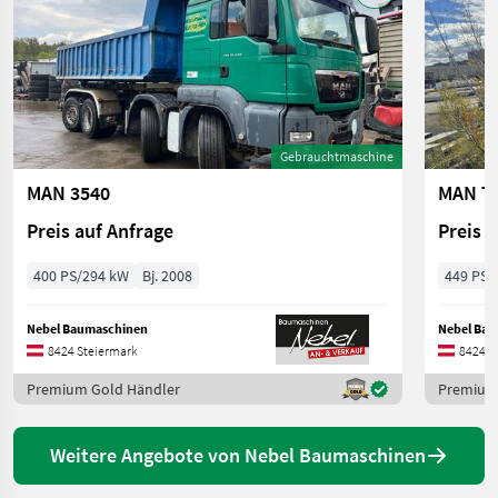
Gebrauchtmaschine
MAN 3540
MAN T
Preis auf Anfrage
Preis 
400 PS/294 kW
Bj. 2008
449 PS/
Nebel Baumaschinen
Nebel Ba
8424 Steiermark
8424 S
Premium Gold Händler
Premium
Weitere Angebote von Nebel Baumaschinen