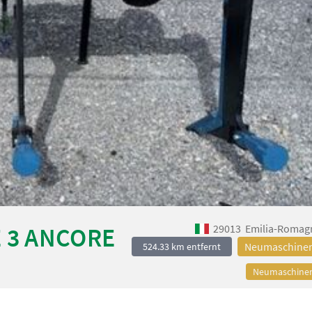
29013
Emilia-Romag
 3 ANCORE
Neumaschine
524.33 km entfernt
Neumaschine