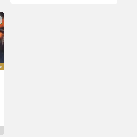
e
Madara Agro Vortex 30 + Rap
Preis auf Anfrage
Macchine Agricole Devoti Srl
29013 Emilia-Romagna
Premium Gold Händler