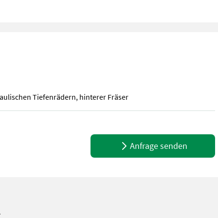
aulischen Tiefenrädern, hinterer Fräser
aulischen Tiefenrädern, hinterer Fräser
Anfrage senden
l