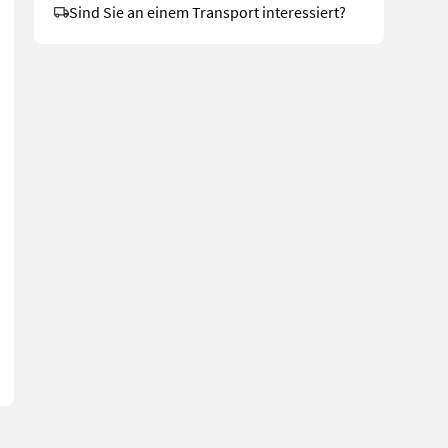
Sind Sie an einem Transport interessiert?
ifach-Lastschaltung - Planetenlenkachse Standard - Komfort-Freisic