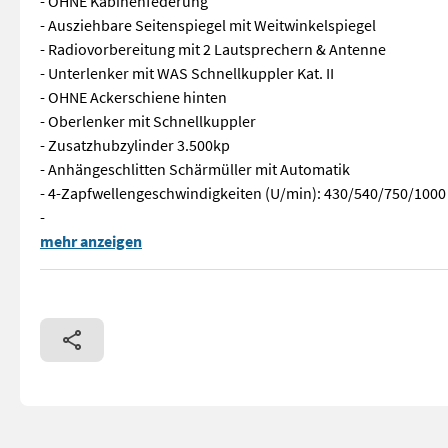
- OHNE Kabinenfederung
- Ausziehbare Seitenspiegel mit Weitwinkelspiegel
- Radiovorbereitung mit 2 Lautsprechern & Antenne
- Unterlenker mit WAS Schnellkuppler Kat. II
- OHNE Ackerschiene hinten
- Oberlenker mit Schnellkuppler
- Zusatzhubzylinder 3.500kp
- Anhängeschlitten Schärmüller mit Automatik
- 4-Zapfwellengeschwindigkeiten (U/min): 430/540/750/1000
-
Sofort Verfügbar! // A717 // Lindner Lintrac 75 LS Traktor. 
mehr anzeigen