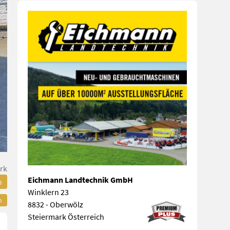
rk
Eichmann Landtechnik GmbH
n
Winklern 23
n
8832 - Oberwölz
Steiermark Österreich