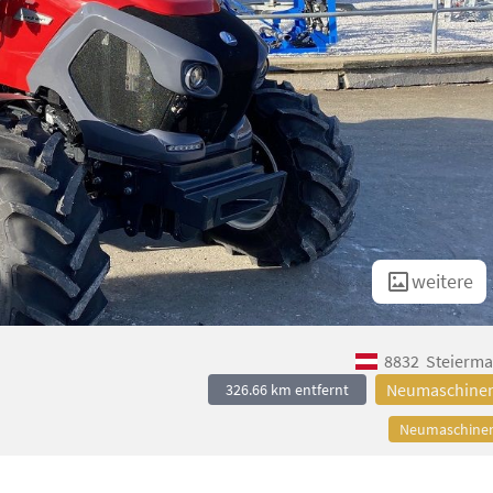
weitere
8832
Steierma
Neumaschine
326.66 km entfernt
Neumaschine