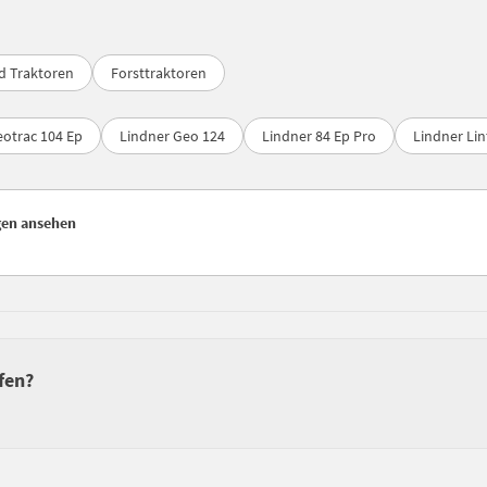
d Traktoren
Forsttraktoren
eotrac 104 Ep
Lindner Geo 124
Lindner 84 Ep Pro
Lindner Lin
gen ansehen
fen?