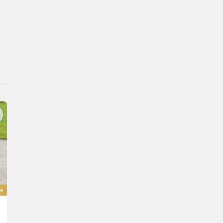
e
Lindner Lintrac 95 LS