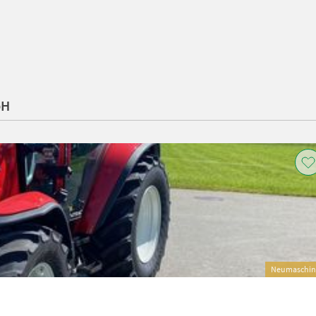
bH
Neumaschin