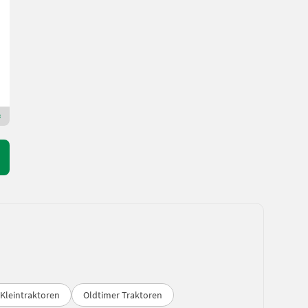
102.990 €
inkl. 20 % MwSt.
85.825 € exkl.
102 PS/75 kW
Bj. 2023
3 h
Eichmann Landtechnik GmbH
8832 Steiermark
Premium Plus Händler
 Kleintraktoren
Oldtimer Traktoren