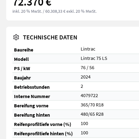
72.370 €
inkl. 20 % MwSt.
/ 60.308,33 € exkl. 20 % MwSt.
TECHNISCHE DATEN
Lintrac
Baureihe
Lintrac 75 LS
Modell
76 / 56
PS / kW
2024
Baujahr
2
Betriebsstunden
4079722
Interne Nummer
365/70 R18
Bereifung vorne
480/65 R28
Bereifung hinten
100
Reifenprofiltiefe vorne (%)
100
Reifenprofiltiefe hinten (%)