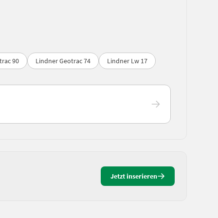
trac 90
Lindner Geotrac 74
Lindner Lw 17
Jetzt inserieren