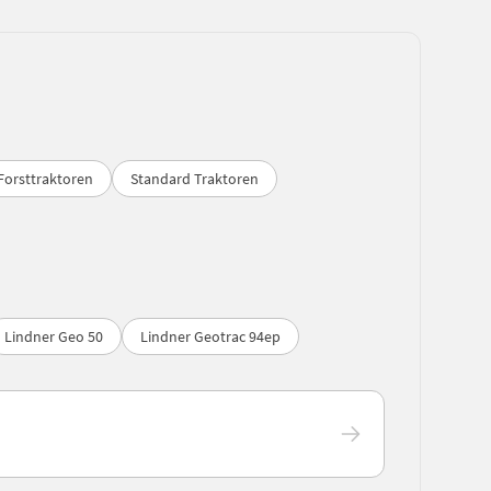
Forsttraktoren
Standard Traktoren
Lindner Geo 50
Lindner Geotrac 94ep