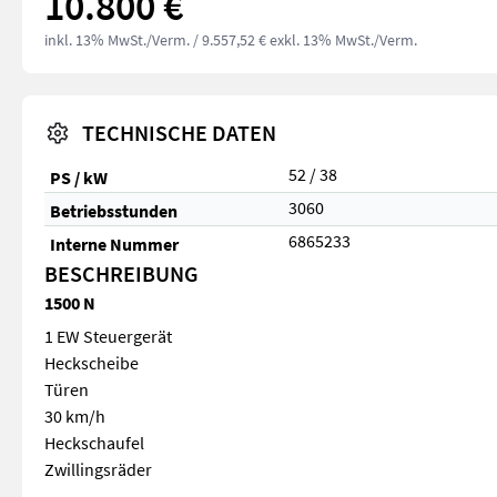
10.800 €
inkl. 13% MwSt./Verm.
/ 9.557,52 € exkl. 13% MwSt./Verm.
TECHNISCHE DATEN
52 / 38
PS / kW
3060
Betriebsstunden
6865233
Interne Nummer
BESCHREIBUNG
1500 N
1 EW Steuergerät
Heckscheibe
Türen
30 km/h
Heckschaufel
Zwillingsräder
1 EW Steuergerät Heckscheibe Türen 30 km/h Heckschaufel Z