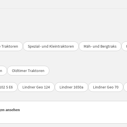
e Traktoren
Spezial- und Kleintraktoren
Mäh- und Bergtraks
en
Oldtimer Traktoren
102 S E6
Lindner Geo 124
Lindner 1650a
Lindner Geo 70
gen ansehen