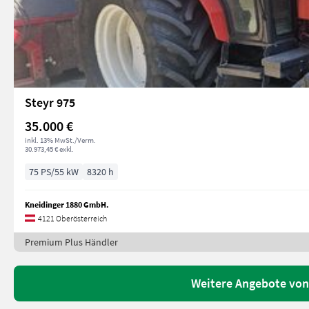
Steyr 975
35.000 €
inkl. 13% MwSt./Verm.
30.973,45 € exkl.
75 PS/55 kW
8320 h
Kneidinger 1880 GmbH.
4121 Oberösterreich
Premium Plus Händler
Weitere Angebote von