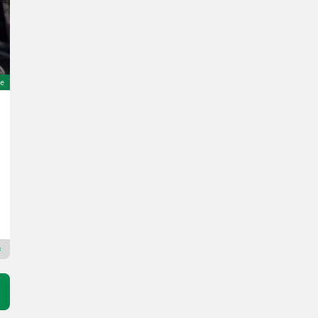
e
Case IH JX100U
49.000 €
inkl. 20 % MwSt.
40.833,33 € exkl.
100 PS/74 kW
Bj. 2003
3143 h
Kneidinger 1880 GmbH.
4121 Oberösterreich
Premium Plus Händler