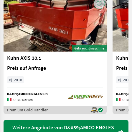
Gebrauchtmaschine
Kuhn AXIS 30.1
Kuhn A
Preis auf Anfrage
Preis 
Bj. 2018
Bj. 2017
D&#39;AMICO ENGLES SRL
D&#39;AM
62100 Marken
62100 
Premium Gold Händler
Premium
Weitere Angebote von D&#39;AMICO ENGLES