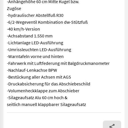
-Anhängehöhe 60 cm Mitte Kugel bzw.
Zugöse
-hydraulischer Abstellfuß R30
-6/2-Wegeventil Kombination dw-Stützfuß
-40 km/h-Version
-Achsabstand 1.550 mm
-Lichtanlage LED-Ausführung
-Umrissleuchten LED-Ausführung
-Warntafeln vorne und hinten
-Fahrwerk mit Luftfederung mit Balgdruckmanometer
-Nachlauf-Lenkachse BPW
-Bestückung aller Achsen mit AGS
-Druckabsicherung für das Abschiebeschild
-Volumenheckklappe zum Abschieber
-Silageaufsatz Alu 60 cm hoch &
seitlich manuell klappbarer Silageaufsatz
Sofort ab Lager verfügbar ist dieser Krampe Rambody 680 mit 