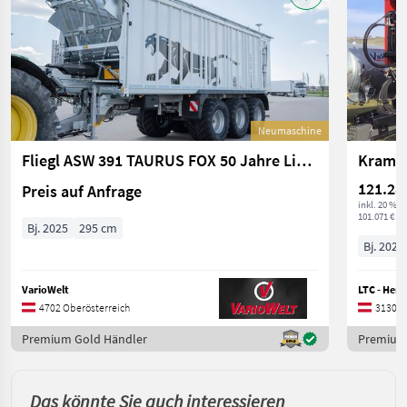
Neumaschine
Fliegl ASW 391 TAURUS FOX 50 Jahre Limited Edtion
Krampe
121.28
Preis auf Anfrage
inkl. 20 % 
101.071 € ex
Bj. 2025
295 cm
Bj. 2023
VarioWelt
LTC - Her
4702 Oberösterreich
3130 N
Premium Gold Händler
Premium
Das könnte Sie auch interessieren