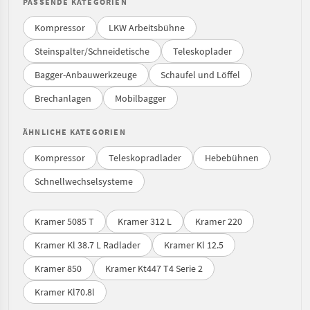
PASSENDE KATEGORIEN
Kompressor
LKW Arbeitsbühne
Steinspalter/Schneidetische
Teleskoplader
Bagger-Anbauwerkzeuge
Schaufel und Löffel
Brechanlagen
Mobilbagger
ÄHNLICHE KATEGORIEN
Kompressor
Teleskopradlader
Hebebühnen
Schnellwechselsysteme
Kramer 5085 T
Kramer 312 L
Kramer 220
Kramer Kl 38.7 L Radlader
Kramer Kl 12.5
Kramer 850
Kramer Kt447 T4 Serie 2
Kramer Kl70.8l