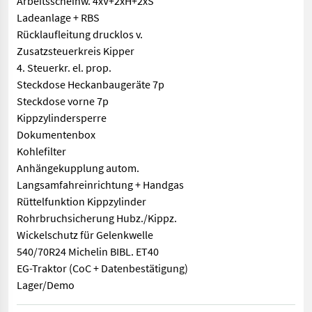
Arbeitsscheinw. 4xV+2xH+2xS
Ladeanlage + RBS
Rücklaufleitung drucklos v.
Zusatzsteuerkreis Kipper
4. Steuerkr. el. prop.
Steckdose Heckanbaugeräte 7p
Steckdose vorne 7p
Kippzylindersperre
Dokumentenbox
Kohlefilter
Anhängekupplung autom.
Langsamfahreinrichtung + Handgas
Rüttelfunktion Kippzylinder
Rohrbruchsicherung Hubz./Kippz.
Wickelschutz für Gelenkwelle
540/70R24 Michelin BIBL. ET40
EG-Traktor (CoC + Datenbestätigung)
Lager/Demo
Ecospeed P370 40 km/h SD Außenspiegel heizb. + el. vers. Bed