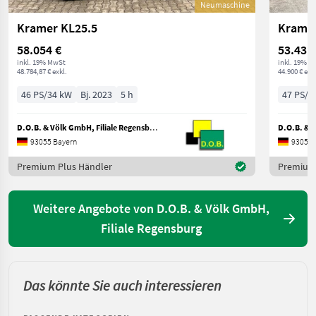
Neumaschine
Kramer KL25.5
Kramer
58.054 €
53.431
inkl. 19% MwSt
inkl. 19% M
48.784,87 € exkl.
44.900 € exkl
46 PS/34 kW
Bj. 2023
5 h
47 PS/3
D.O.B. & Völk GmbH, Filiale Regensburg
93055 Bayern
93055 
Premium Plus Händler
Premium 
Weitere Angebote von D.O.B. & Völk GmbH,
Filiale Regensburg
Das könnte Sie auch interessieren