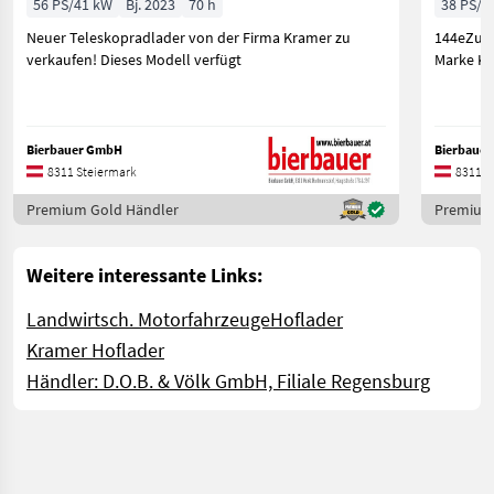
56 PS/41 kW
Bj. 2023
70 h
38 PS/2
Neuer Teleskopradlader von der Firma Kramer zu
144eZum 
verkaufen! Dieses Modell verfügt
Marke Kr
Bierbauer GmbH
Bierbaue
8311 Steiermark
8311 S
Premium Gold Händler
Premium
Weitere interessante Links:
Landwirtsch. Motorfahrzeuge
Hoflader
Kramer Hoflader
Händler: D.O.B. & Völk GmbH, Filiale Regensburg