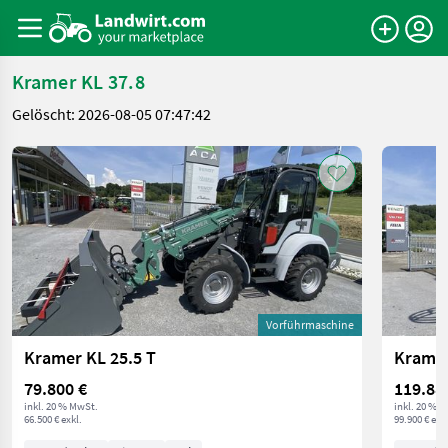
Kramer KL 37.8
Gelöscht: 2026-08-05 07:47:42
Vorführmaschine
Kramer KL 25.5 T
Kramer
79.800 €
119.88
inkl. 20 % MwSt.
inkl. 20 % 
66.500 € exkl.
99.900 € exkl