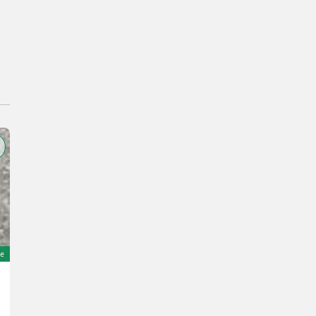
e
Sonstige G 2700 HD X-TRA # 889
45.799,53 €
inkl. 19% MwSt