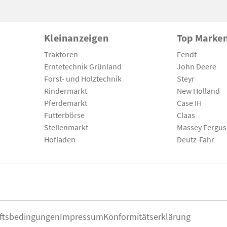
Kleinanzeigen
Top Marke
Traktoren
Fendt
Erntetechnik Grünland
John Deere
Forst- und Holztechnik
Steyr
Rindermarkt
New Holland
Pferdemarkt
Case IH
Futterbörse
Claas
Stellenmarkt
Massey Fergu
Hofladen
Deutz-Fahr
ftsbedingungen
Impressum
Konformitätserklärung