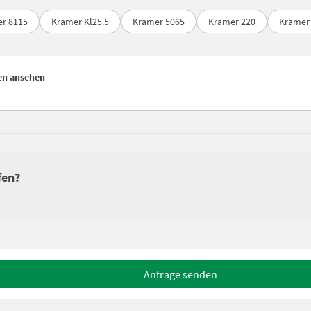
r 8115
Kramer Kl25.5
Kramer 5065
Kramer 220
Kramer 
en ansehen
fen?
Anfrage senden