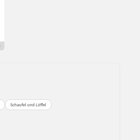
38.487 € exkl.
50 PS/37 kW
151 h
BayWa GMZ SÜD
83104 Bayern
Premium Gold Händler
Schaufel und Löffel