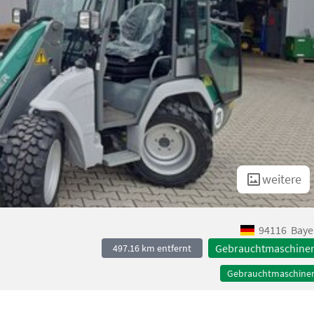
weitere
94116
Baye
Gebrauchtmaschine
497.16 km entfernt
Gebrauchtmaschine