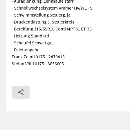
- Allradlenkung, Lenksäule starr
- Schnellwechselsystem Kramer HV/WL - S
- Schwimmstellung Steuerg. ja
- Druckentlastung 3. Steuerkreis
- Bereifung 315/55R16 Conti MPT81 ET-35
- Heizung Standard
- Schaufel Schwergut
- Palettengabel
Franz Zeintl 0175...2470415
Stefan Völtl 0175...3636605
aktuell ca 20 BS Austattung zusätzlich zur Grundausstattung