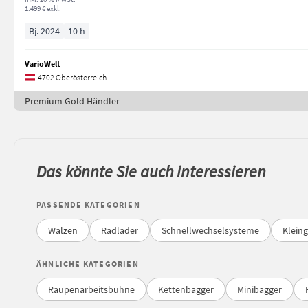
1.499 € exkl.
Bj. 2024
10 h
VarioWelt
4702 Oberösterreich
Premium Gold Händler
Das könnte Sie auch interessieren
PASSENDE KATEGORIEN
Walzen
Radlader
Schnellwechselsysteme
Klein
ÄHNLICHE KATEGORIEN
Raupenarbeitsbühne
Kettenbagger
Minibagger