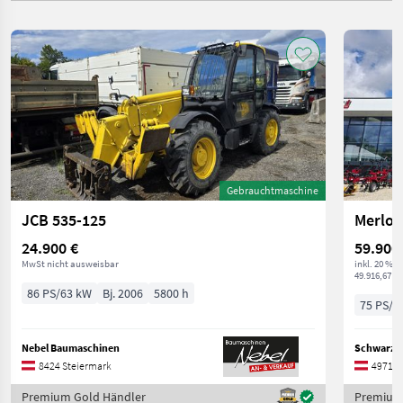
Gebrauchtmaschine
JCB 535-125
Merlo T
24.900 €
59.900
MwSt nicht ausweisbar
inkl. 20 % 
49.916,67 € 
86 PS/63 kW
Bj. 2006
5800 h
75 PS/5
Nebel Baumaschinen
8424 Steiermark
4971 O
Premium Gold Händler
Premium