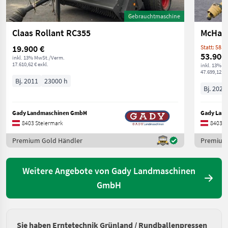
Gebrauchtmaschine
Claas Rollant RC355
McHal
19.900 €
Statt: 58.5
53.900
inkl. 13% MwSt./Verm.
17.610,62 € exkl.
inkl. 13% M
47.699,12 € 
Bj. 2011
23000 h
Bj. 2023
Gady Landmaschinen GmbH
Gady Lan
8403 Steiermark
8403 S
Premium Gold Händler
Premium
Weitere Angebote von Gady Landmaschinen
GmbH
Sie haben Erntetechnik Grünland / Rundballenpressen