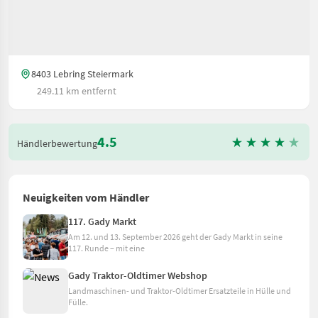
8403 Lebring Steiermark
249.11 km entfernt
4.5
Händlerbewertung
Neuigkeiten vom Händler
117. Gady Markt
Am 12. und 13. September 2026 geht der Gady Markt in seine
117. Runde – mit eine
Gady Traktor-Oldtimer Webshop
Landmaschinen- und Traktor-Oldtimer Ersatzteile in Hülle und
Fülle.