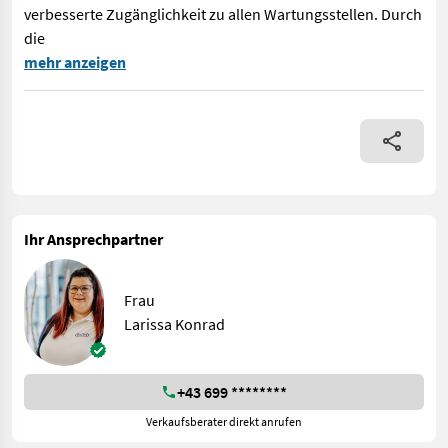
verbesserte Zugänglichkeit zu allen Wartungsstellen. Durch
die
Auf Lager! Wie alle Rundballenpressen mit variabler Kammer be
mehr anzeigen
Ihr Ansprechpartner
Frau
Larissa Konrad
+43 699 ********
Verkaufsberater direkt anrufen