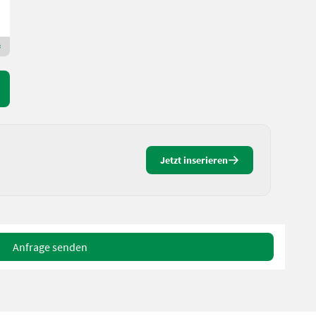
Gady Landmaschinen GmbH
8403 Steiermark
Premium Gold Händler
Jetzt inserieren
Anfrage senden