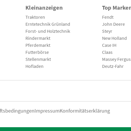
Kleinanzeigen
Top Marke
Traktoren
Fendt
Erntetechnik Grünland
John Deere
Forst- und Holztechnik
Steyr
Rindermarkt
New Holland
Pferdemarkt
Case IH
Futterbörse
Claas
Stellenmarkt
Massey Fergu
Hofladen
Deutz-Fahr
ftsbedingungen
Impressum
Konformitätserklärung