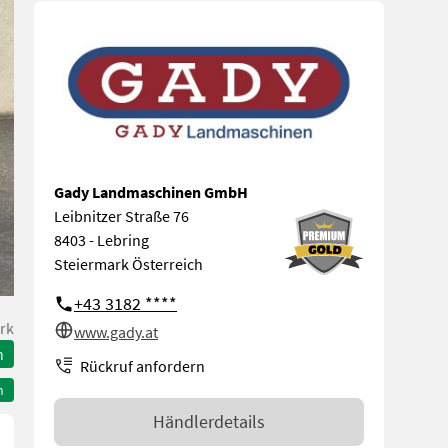
Gady Landmaschinen GmbH
Leibnitzer Straße 76
8403 - Lebring
Steiermark Österreich
+43 3182 ****
rk
www.gady.at
n
Rückruf anfordern
n
Händlerdetails