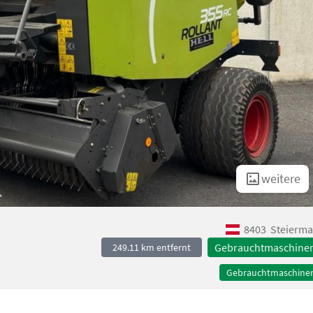
weitere
8403
Steierma
Gebrauchtmaschine
249.11 km entfernt
Gebrauchtmaschine