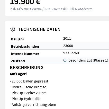
19.900 €
inkl. 13% MwSt./Verm.
/ 17.610,62 € exkl. 13% MwSt./Verm.
TECHNISCHE DATEN
2011
Baujahr
23000
Betriebsstunden
92312260
Interne Nummer
Besonders gut (Klasse 1)
Zustand
BESCHREIBUNG
Auf Lager!
- 23.000 Ballen gepresst
- Hydraulische Bremse
- PickUp-Breite: 200cm
- PickUp Hydraulik
- Anhängervorrichtung oben