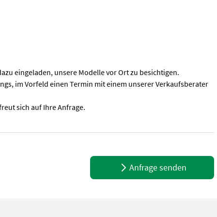
dazu eingeladen, unsere Modelle vor Ort zu besichtigen.
dings, im Vorfeld einen Termin mit einem unserer Verkaufsberater
reut sich auf Ihre Anfrage.
te: 200cm - PickUp Hydraulik - Anhängervorrichtung oben - feste Ba
Anfrage senden