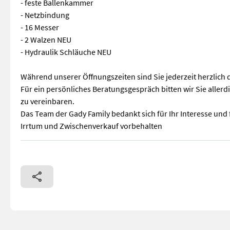
- feste Ballenkammer
- Netzbindung
- 16 Messer
- 2 Walzen NEU
- Hydraulik Schläuche NEU
Während unserer Öffnungszeiten sind Sie jederzeit herzlich 
Für ein persönliches Beratungsgespräch bitten wir Sie aller
zu vereinbaren.
Das Team der Gady Family bedankt sich für Ihr Interesse und f
Irrtum und Zwischenverkauf vorbehalten
- 23.000 Ballen gepresst - Hydraulische Bremse - PickUp-Brei