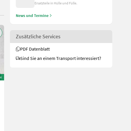
Ersatzteile in Hülle und Fülle.
News und Termine
Zusätzliche Services
PDF Datenblatt
Sind Sie an einem Transport interessiert?
e
John Deere John Deere 960 BALLENPRESSE
24.800 €
inkl. 13% MwSt./Verm.
21.946,90 € exkl.
Bj. 2014