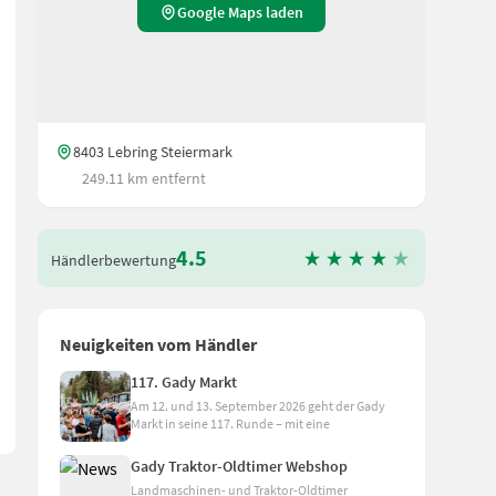
Google Maps laden
8403 Lebring Steiermark
249.11 km entfernt
4.5
Händlerbewertung
llenkammer - Netzbindung - 16 Messer - 2 Walzen NEU - Hydraulik S
Neuigkeiten vom Händler
117. Gady Markt
Am 12. und 13. September 2026 geht der Gady
Markt in seine 117. Runde – mit eine
Gady Traktor-Oldtimer Webshop
Landmaschinen- und Traktor-Oldtimer