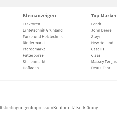
Kleinanzeigen
Top Marke
Traktoren
Fendt
Erntetechnik Grünland
John Deere
Forst- und Holztechnik
Steyr
Rindermarkt
New Holland
Pferdemarkt
Case IH
Futterbörse
Claas
Stellenmarkt
Massey Fergu
Hofladen
Deutz-Fahr
ftsbedingungen
Impressum
Konformitätserklärung