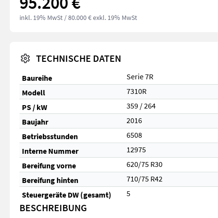
95.200 €
inkl. 19% MwSt
/ 80.000 € exkl. 19% MwSt
TECHNISCHE DATEN
Serie 7R
Baureihe
7310R
Modell
359 / 264
PS / kW
2016
Baujahr
6508
Betriebsstunden
12975
Interne Nummer
620/75 R30
Bereifung vorne
710/75 R42
Bereifung hinten
5
Steuergeräte DW (gesamt)
BESCHREIBUNG