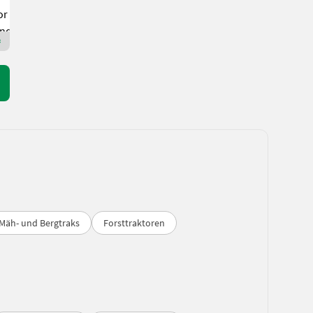
Agrikontor Neuholland GmbH
16775 Brandenburg
Premium Plus Händler
Mäh- und Bergtraks
Forsttraktoren