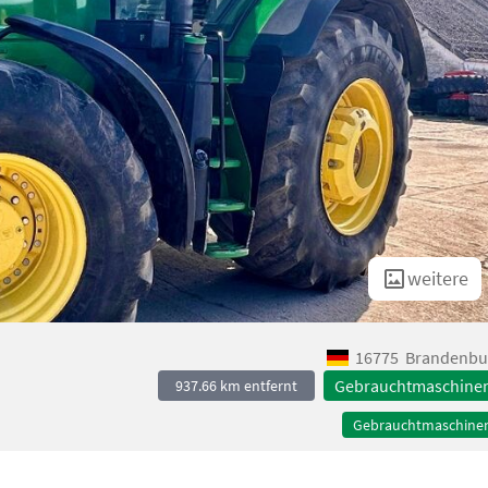
weitere
16775
Brandenbu
Gebrauchtmaschine
937.66 km entfernt
Gebrauchtmaschine