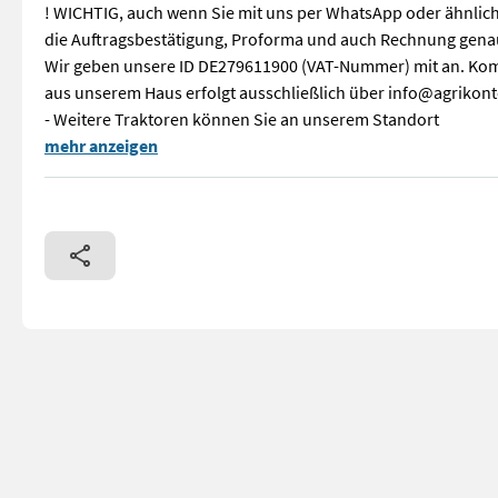
! WICHTIG, auch wenn Sie mit uns per WhatsApp oder ähnlich
die Auftragsbestätigung, Proforma und auch Rechnung gena
Wir geben unsere ID DE279611900 (VAT-Nummer) mit an. Kom
aus unserem Haus erfolgt ausschließlich über info@agrikont
- Weitere Traktoren können Sie an unserem Standort
! WICHTIG, auch wenn Sie mit uns per WhatsApp oder ähnlich
mehr anzeigen