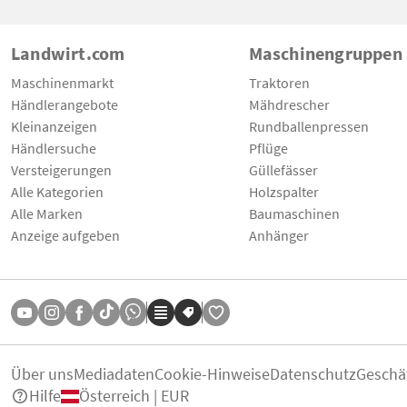
Landwirt.com
Maschinengruppen
Maschinenmarkt
Traktoren
Händlerangebote
Mähdrescher
Kleinanzeigen
Rundballenpressen
Händlersuche
Pflüge
Versteigerungen
Güllefässer
Alle Kategorien
Holzspalter
Alle Marken
Baumaschinen
Anzeige aufgeben
Anhänger
Über uns
Mediadaten
Cookie-Hinweise
Datenschutz
Geschä
Hilfe
Österreich | EUR