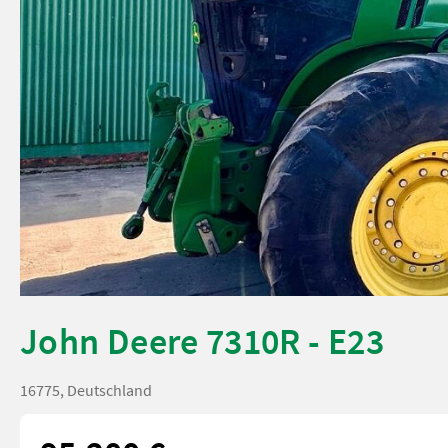
John Deere 7310R - E23
16775, Deutschland