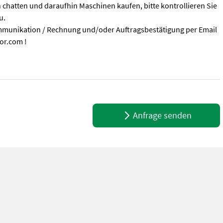
 chatten und daraufhin Maschinen kaufen, bitte kontrollieren Sie
u.
munikation / Rechnung und/oder Auftragsbestätigung per Email
or.com !
 chatten und daraufhin Maschinen kaufen, bitte kontrollieren Sie
Anfrage senden