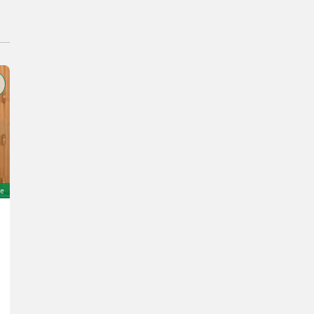
e
John Deere 8320R # e23
130.781 €
inkl. 19% MwSt
109.900 € exkl.
320 PS/235 kW
Bj. 2017
7540 h