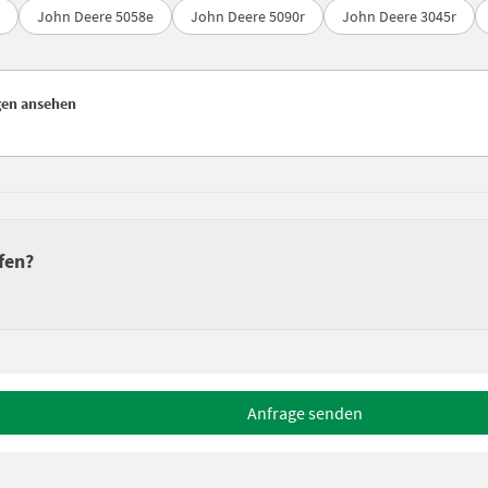
John Deere 5058e
John Deere 5090r
John Deere 3045r
gen ansehen
fen?
Anfrage senden