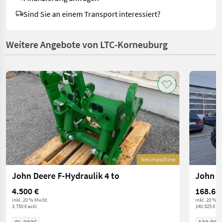
Sind Sie an einem Transport interessiert?
Weitere Angebote von LTC-Korneuburg
Neumaschine
John Deere F-Hydraulik 4 to
John D
4.500 €
168.63
inkl. 20 % MwSt.
inkl. 20 % 
3.750 € exkl.
140.525 € ex