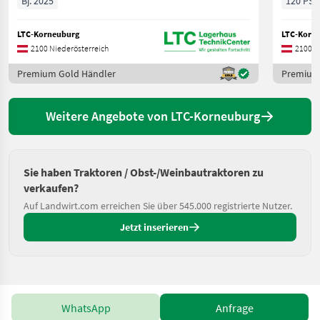
Bj. 2025
120 PS/
LTC-Korneuburg
LTC-Korn
2100 Niederösterreich
2100 N
Premium Gold Händler
Premium
Weitere Angebote von LTC-Korneuburg
Sie haben Traktoren / Obst-/Weinbautraktoren zu
verkaufen?
Auf Landwirt.com erreichen Sie über 545.000 registrierte Nutzer.
Jetzt inserieren
WhatsApp
Anfrage