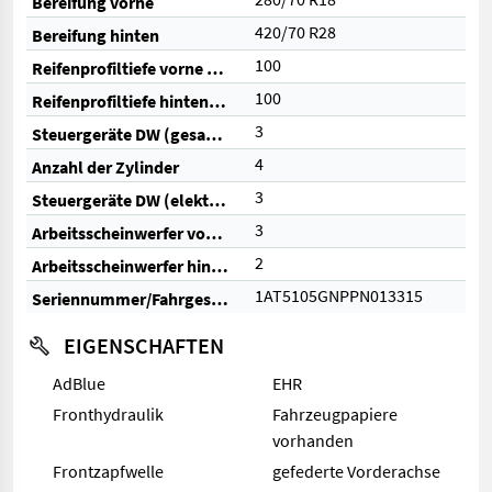
Bereifung vorne
420/70 R28
Bereifung hinten
100
Reifenprofiltiefe vorne (%)
100
Reifenprofiltiefe hinten (%)
3
Steuergeräte DW (gesamt)
4
Anzahl der Zylinder
3
Steuergeräte DW (elektrisch)
3
Arbeitsscheinwerfer vorne
2
Arbeitsscheinwerfer hinten
1AT5105GNPPN013315
Seriennummer/Fahrgestellnummer
EIGENSCHAFTEN
AdBlue
EHR
Fronthydraulik
Fahrzeugpapiere
vorhanden
Frontzapfwelle
gefederte Vorderachse