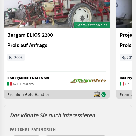
Gebrauchtmaschine
Bargam ELIOS 2200
Projet
Preis auf Anfrage
Preis 
Bj. 2003
Bj. 2014
D&#39;AMICO ENGLES SRL
D&#39;AM
62100 Marken
62100 
Premium Gold Händler
Premium
Das könnte Sie auch interessieren
PASSENDE KATEGORIEN