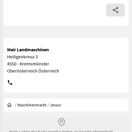
Mair Landmaschinen
Heiligenkreuz 3
4550 - Kremsmünster
Oberösterreich Österreich
/
Maschinenmarkt
/
Jessur
Beim Laden der Karte werden Daten an Google übermittelt.