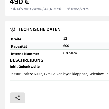
490 €
inkl. 13% MwSt./Verm.
/ 433,63 € exkl. 13% MwSt./Verm.
TECHNISCHE DATEN
12
Breite
600
Kapazität
6365024
Interne Nummer
BESCHREIBUNG
Inkl. Gelenkwelle
Jessur Spritze 600lt, 12m Balken hydr. klappbar, Gelenkwelle,
Jessur Spritze 600lt, 12m Balken hydr. klappbar, Gelenkwelle,