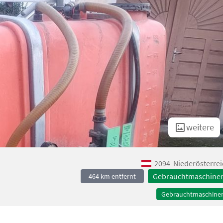
weitere
2094
Niederösterrei
Gebrauchtmaschine
464 km entfernt
Gebrauchtmaschine