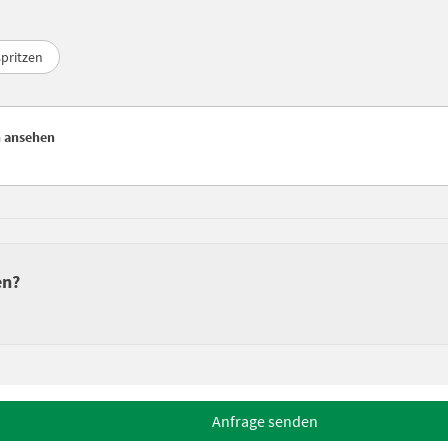
pritzen
n ansehen
en?
Anfrage senden