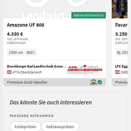
Gebrauchtmaschine
Amazone UF 800
Favaro
4.330 €
3.250 €
inkl. 20 % MwSt.
inkl. 13% M
3.608,33 € exkl.
2.876,11 € ex
1500 cm
800 l
Bj. 2011
Deschberger Karl Landtechnik GesmbH & Co KG
LTC-Eggen
4774 Oberösterreich
2493 N
Premium Gold Händler
Premium
Das könnte Sie auch interessieren
PASSENDE KATEGORIEN
Feldspritzen
Gebläsespritzen