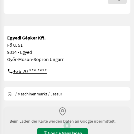
Egyedi Gépker Kft.
Fő u. 51
9314 - Egyed
Győr-Moson-Sopron Ungarn
+36 20 *** ****
/
Maschinenmarkt
/
Jessur
Beim Laden der Karte werden Daten an Google übermittelt.
Google Maps laden