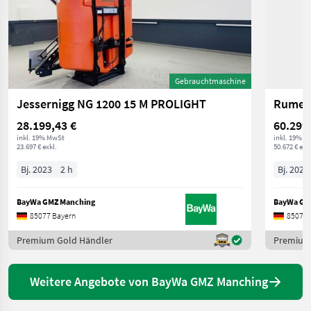
Gebrauchtmaschine
Jessernigg NG 1200 15 M PROLIGHT
28.199,43 €
60.299
inkl. 19% MwSt
inkl. 19% M
23.697 € exkl.
50.672 € exkl
Bj. 2023
2 h
Bj. 2024
BayWa GMZ Manching
BayWa GM
85077 Bayern
85077 
Premium Gold Händler
Premium
Weitere Angebote von BayWa GMZ Manching