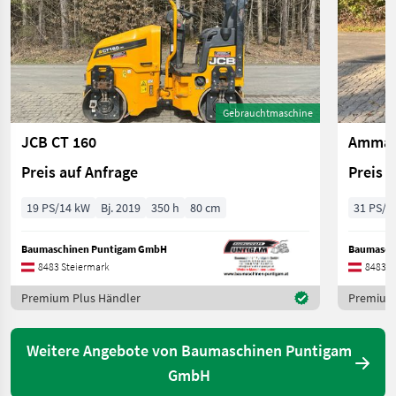
Gebrauchtmaschine
JCB CT 160
Amman
Preis auf Anfrage
Preis 
19 PS/14 kW
Bj. 2019
350 h
80 cm
31 PS/2
Baumaschinen Puntigam GmbH
Baumasch
8483 Steiermark
8483 S
Premium Plus Händler
Premium 
Weitere Angebote von Baumaschinen Puntigam
GmbH