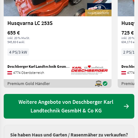
Neumaschine
Husqvarna LC 253S
Husqva
655 €
725 €
inkl. 20 % MwSt.
inkl. 20 % 
545,83 € exkl.
604,17 € exkl
4 PS/3 kW
2 PS/1 
Deschberger Karl Landtechnik GesmbH & Co KG
4774 Oberösterreich
4774 O
Premium Gold Händler
Premium
Weitere Angebote von Deschberger Karl
Landtechnik GesmbH & Co KG
Sie haben Haus und Garten / Rasenmäher zu verkaufen?