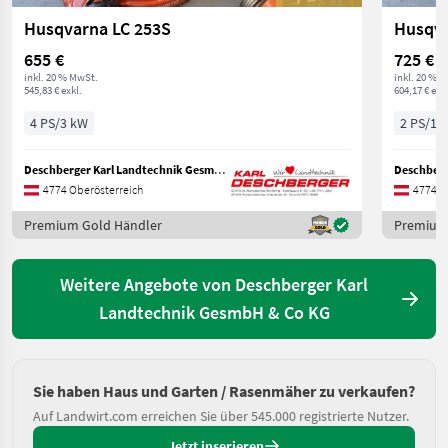
Husqvarna LC 253S
Husqva
655 €
725 €
inkl. 20 % MwSt.
inkl. 20 % 
545,83 € exkl.
604,17 € exkl
4 PS/3 kW
2 PS/1 
Deschberger Karl Landtechnik GesmbH & Co KG
4774 Oberösterreich
4774 O
Premium Gold Händler
Premium
Weitere Angebote von Deschberger Karl
Landtechnik GesmbH & Co KG
Sie haben Haus und Garten / Rasenmäher zu verkaufen?
Auf Landwirt.com erreichen Sie über 545.000 registrierte Nutzer.
Jetzt inserieren