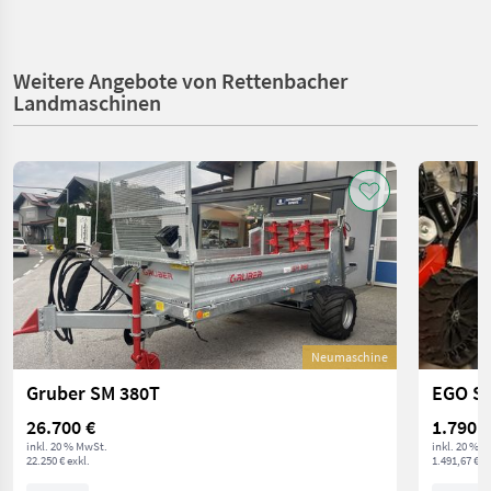
Weitere Angebote von Rettenbacher
Landmaschinen
Neumaschine
Gruber SM 380T
EGO S
26.700 €
1.790 €
inkl. 20 % MwSt.
inkl. 20 % 
22.250 € exkl.
1.491,67 € ex