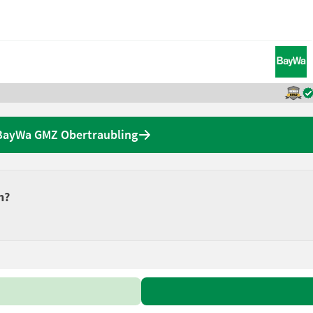
BayWa GMZ Obertraubling
n?