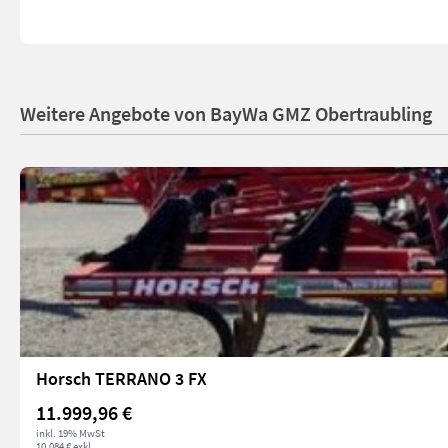
Weitere Angebote von BayWa GMZ Obertraubling
Horsch TERRANO 3 FX
11.999,96 €
inkl. 19% MwSt
10.084 € exkl.