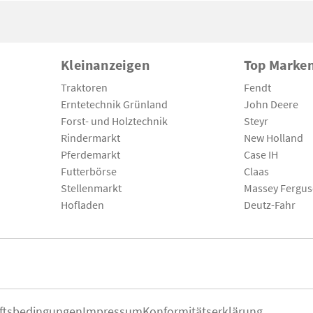
Kleinanzeigen
Top Marke
Traktoren
Fendt
Erntetechnik Grünland
John Deere
Forst- und Holztechnik
Steyr
Rindermarkt
New Holland
Pferdemarkt
Case IH
Futterbörse
Claas
Stellenmarkt
Massey Fergu
Hofladen
Deutz-Fahr
ftsbedingungen
Impressum
Konformitätserklärung