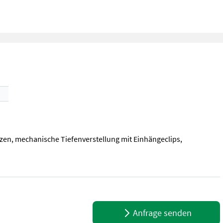
zen, mechanische Tiefenverstellung mit Einhängeclips,
zen, mechanische Tiefenverstellung mit Einhängeclips, Einebnungs
Anfrage senden