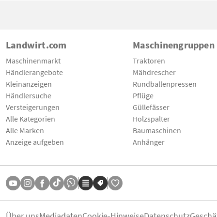
Landwirt.com
Maschinengruppen
Maschinenmarkt
Traktoren
Händlerangebote
Mähdrescher
Kleinanzeigen
Rundballenpressen
Händlersuche
Pflüge
Versteigerungen
Güllefässer
Alle Kategorien
Holzspalter
Alle Marken
Baumaschinen
Anzeige aufgeben
Anhänger
Über uns
Mediadaten
Cookie-Hinweise
Datenschutz
Geschä