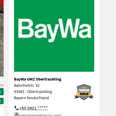
BayWa GMZ Obertraubling
rn
Bahnhofstr. 10
93083 - Obertraubling
n
Bayern Deutschland
n
+49 9401 *****
www.baywaboerse.com/