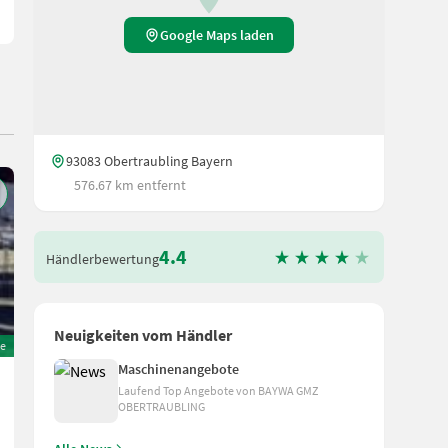
Google Maps laden
93083 Obertraubling Bayern
576.67 km entfernt
4.4
Händlerbewertung
Neuigkeiten vom Händler
e
Maschinenangebote
Fortschritt B 365 A
Laufend Top Angebote von BAYWA GMZ
OBERTRAUBLING
773,50 €
inkl. 19% MwSt
650 € exkl.