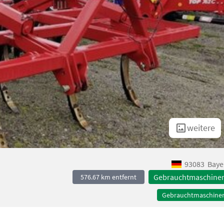
weitere
93083
Baye
Gebrauchtmaschine
576.67 km entfernt
Gebrauchtmaschine