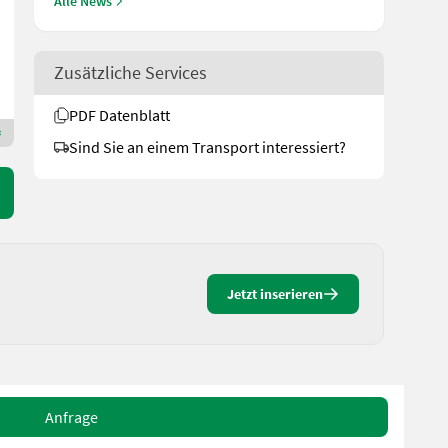
Alle News
Bj. 1988
220 cm
Zusätzliche Services
BayWa GMZ Obertraubling
93083 Bayern
PDF Datenblatt
Premium Gold Händler
Sind Sie an einem Transport interessiert?
Jetzt inserieren
Anfrage