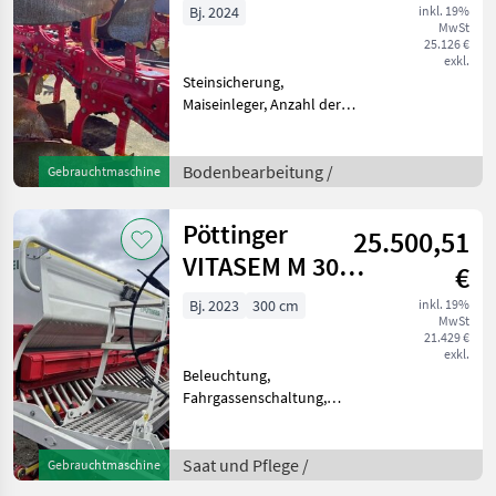
Bj. 2024
inkl. 19%
MwSt
25.126 €
exkl.
Steinsicherung,
Maiseinleger, Anzahl der
Schare: 4-schar,
Scheibensech, hydr.
Schnittbreitenverstellung,
Bodenbearbeitung /
Gebrauchtmaschine
Stützrad, Vorschäler SS-
KONSOLE NOVA S 4000
Pöttinger
25.500,51
LANGANBAUACHSE KAT. II
VITASEM M 3000
€
DD
Bj. 2023
300 cm
inkl. 19%
MwSt
21.429 €
exkl.
Beleuchtung,
Fahrgassenschaltung,
Zweischeibenschare
Doppelscheibenschar 24
Reihen/ 12, 5 cmSaatkasten
Saat und Pflege /
Gebrauchtmaschine
1200 LiterCompass für