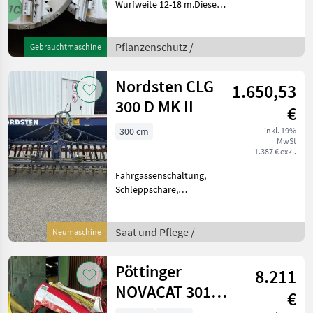
Wurfweite 12-18 m.Diese
Maschine steht an unserem
BayWa Standort in DE -
92318 Neumarkt i.d.
Pflanzenschutz /
Gebrauchtmaschine
Opf.Gerne steht Ihnen Herr
Ehrmann Tel.
Nordsten CLG
1.650,53
0151/16105542
300 D MK II
€
300 cm
inkl. 19%
MwSt
1.387 € exkl.
Fahrgassenschaltung,
Schleppschare,
Spuranreisser El.
Fahrgassenschaltung. Saat
und Pflege Drillmaschinen
Saat und Pflege /
Neumaschine
Pöttinger
8.211
NOVACAT 301
€
ALPHA -MOTION