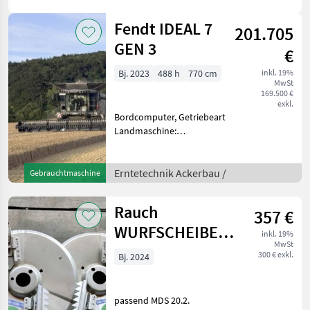
Fendt IDEAL 7
201.705
GEN 3
€
Bj. 2023
488 h
770 cm
inkl. 19%
MwSt
169.500 €
exkl.
Bordcomputer, Getriebeart
Landmaschine:
Hydrostatgetriebe, Allrad,
Rapsschneidwerk,
Strohhäcksler Anfragen wg.
Erntetechnik Ackerbau /
Gebrauchtmaschine
Besichtigung an Hr.
Mühlbauer Tel. 0049 151
Rauch
357 €
1610 4033.Rap
WURFSCHEIBE
inkl. 19%
MwSt
M1C
300 € exkl.
Bj. 2024
UNBESCHICHTET
passend MDS 20.2.