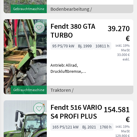
RotorlandBaujahr
2023Packer
Bodenbearbeitung /
Gebrauchtmaschine
SchneidringwalzeRandblech
Beleuchtung Große
Fendt 380 GTA
39.270
Scheiben gezacktDiese
Maschine steht
TURBO
€
95 PS/70 kW
Bj. 1999
10811 h
inkl. 19%
MwSt
33.000 €
exkl.
Antrieb: Allrad,
Druckluftbremse,
Frontlader, Frontzapfwelle,
Höchstgeschwindigkeit in
km/h: 40 km/h, Kriechgang,
Traktoren /
Gebrauchtmaschine
Luftsitz,
Zapfwellendrehzahl:
Fendt 516 VARIO
154.581
540/1000, Fronthydraulik
Fend
S4 PROFI PLUS
€
165 PS/121 kW
Bj. 2021
1760 h
inkl. 19%
MwSt
129.900 €