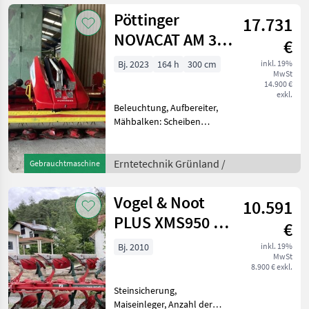
mech.
Pöttinger
17.731
DosierantriebFahrgassenspurbreite
3 R
NOVACAT AM 301
€
ED PRO
Bj. 2023
164 h
300 cm
inkl. 19%
MwSt
14.900 €
exkl.
Beleuchtung, Aufbereiter,
Mähbalken: Scheiben
Frontkamera, Gelenkwelle .
Erntetechnik Grünland
Mähwerke
Erntetechnik Grünland /
Gebrauchtmaschine
Vogel & Noot
10.591
PLUS XMS950 ST
€
VARIO
Bj. 2010
inkl. 19%
MwSt
8.900 € exkl.
Steinsicherung,
Maiseinleger, Anzahl der