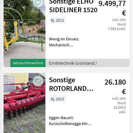
Sonstige ELHO
9.499,77
TIEFENFÜHRUNG
SIDELINER 1520
€
Bj. 2012
inkl. 19%
MwSt
7.983 € exkl.
Wenig im Einsatz.
Mechanisch
Steuergeräte.Die Maschine
steht in der BayWa Furth im
Wald zur
Erntetechnik Grünland /
Gebrauchtmaschine
Besichtigung.Gerne steht
Ihnen Hr. Kolbeck unter Tel.
Sonstige
26.180
0049 151 1610 4989
ROTORLAND
€
GAL-C6.0H
Bj. 2023
inkl. 19%
MwSt
22.000 €
exkl.
Eggen-Bauart:
Kurzscheibenegge 6m
Scheibenegge der Firma