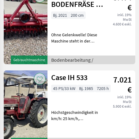
Power Con
BODENFRÄSE B
€
123 V 205
Bj. 2021
200 cm
inkl. 19%
MwSt
4.600 € exkl.
Ohne Gelenkwelle! Diese
Maschine steht in der
BayWa Abensberg zur
Besichtigung.Hr. Fenzl gibt
Ihnen unter tel. 0049 151
Bodenbearbeitung /
Gebrauchtmaschine
16104512 Auskunft über die
Maschine. Bodenbea
Case IH 533
7.021
€
45 PS/33 kW
Bj. 1985
7205 h
inkl. 19%
MwSt
5.900 € exkl.
Höchstgeschwindigkeit in
km/h: 25 km/h,
Zapfwellendrehzahl:
540/540E vor 5h neue Fahr
und Zapfwellenkupplung