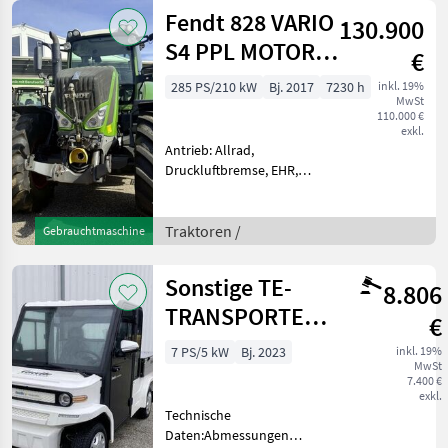
Zapfwellendrehzahl:
Fendt 828 VARIO
130.900
540/750/1000, Fronthydrau
S4 PPL MOTOR
€
NEU!
285 PS/210 kW
Bj. 2017
7230 h
inkl. 19%
MwSt
110.000 €
exkl.
Antrieb: Allrad,
Druckluftbremse, EHR,
Frontzapfwelle, gefederte
Vorderachse,
Höchstgeschwindigkeit in
Traktoren /
Gebrauchtmaschine
km/h: 60 km/h und mehr,
Luftsitz,
Sonstige TE-
8.806
Zapfwellendrehzahl:
540E/1000, Front
TRANSPORTER
€
TR10
7 PS/5 kW
Bj. 2023
inkl. 19%
MwSt
7.400 €
exkl.
Technische
Daten:Abmessungen