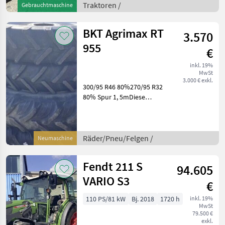
Traktoren /
Gebrauchtmaschine
verbaut Motor bei 5000h
gemacht alle 3 Zylinder
KolbenTÜV
BKT Agrimax RT
3.570
955
€
inkl. 19%
MwSt
3.000 € exkl.
300/95 R46 80%270/95 R32
80% Spur 1, 5mDiese
Maschine steht an unserem
BayWa Standort in DE -
92637 Weiden.Gerne steht
Ihnen Herr Fritsch Tel.
Räder/Pneu/Felgen /
Neumaschine
0151/16103768 für Ihre
Fendt 211 S
94.605
VARIO S3
€
110 PS/81 kW
Bj. 2018
1720 h
inkl. 19%
MwSt
79.500 €
exkl.