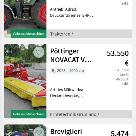
exkl.
Antrieb: Allrad,
Druckluftbremse, EHR,
Frontzapfwelle, gefederte
Vorderachse,
Höchstgeschwindigkeit in
Traktoren /
Gebrauchtmaschine
km/h: 50 km/h, Luftsitz,
Zapfwellendrehzahl:
Pöttinger
53.550
540/750/1000, Fronthydrau
NOVACAT V
€
10000 CF
Bj. 2023
1000 cm
inkl. 19%
MwSt
45.000 €
exkl.
Art des Mähwerks:
Heckmähwerke,
Mähbalken: Scheiben
Vorführmaschine zum
Abverkauf.767 Ha. Rechter
Erntetechnik Grünland /
Gebrauchtmaschine
Mähbalken wurde
erneuert!Hydraulische
Breviglieri
5.474
Seitenschutzklappung