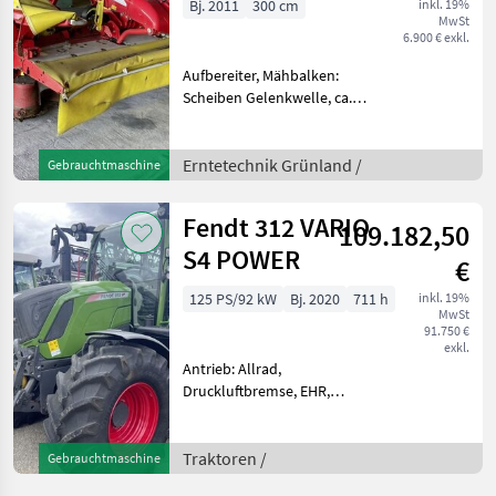
Bj. 2011
300 cm
inkl. 19%
MwSt
ED
6.900 € exkl.
Aufbereiter, Mähbalken:
Scheiben Gelenkwelle, ca.
100 ha im Jahr Erntetechnik
Grünland Mähwerke
Erntetechnik Grünland /
Gebrauchtmaschine
Fendt 312 VARIO
109.182,50
S4 POWER
€
125 PS/92 kW
Bj. 2020
711 h
inkl. 19%
MwSt
91.750 €
exkl.
Antrieb: Allrad,
Druckluftbremse, EHR,
Frontzapfwelle, gefederte
Vorderachse,
Höchstgeschwindigkeit in
Traktoren /
Gebrauchtmaschine
km/h: 40 km/h, Luftsitz,