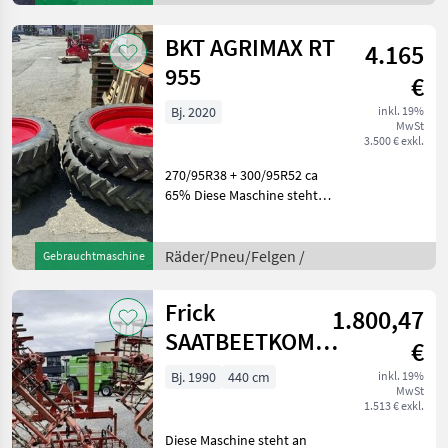
BKT AGRIMAX RT
4.165
955
€
Bj. 2020
inkl. 19%
MwSt
3.500 € exkl.
270/95R38 + 300/95R52 ca
65% Diese Maschine steht
an unserem BayWa
Standort in DE - 92318
Neumarkt i.d. Opf.Gerne
Räder/Pneu/Felgen /
Gebrauchtmaschine
steht Ihnen Herr Ehrmann
Tel. 0151/16105542 für Ihr
Frick
1.800,47
SAATBEETKOMBINATION
€
440
Bj. 1990
440 cm
inkl. 19%
MwSt
1.513 € exkl.
Diese Maschine steht an