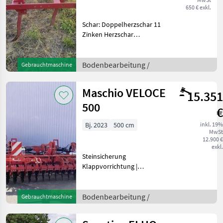
650 € exkl.
Schar: Doppelherzschar 11
Zinken Herzschar
Arbeitsbreite 2, 20mohne
NachläuferDiese Maschine
steht an unserem BayWa
Bodenbearbeitung /
Gebrauchtmaschine
Standort in DE - 92431
Neunburg.Gerne steht
Maschio VELOCE
15.351
Ihnen
500
€
Bj. 2023
500 cm
inkl. 19%
MwSt
12.900 €
exkl.
Steinsicherung
Klappvorrichtung |
Scheibenzahl: 40 |
Scheibenart: gezackt |
Lagermaschine - nicht
Bodenbearbeitung /
Gebrauchtmaschine
eingesetztU-RINGWALZE
560 FÜR VELOCE HYDR.