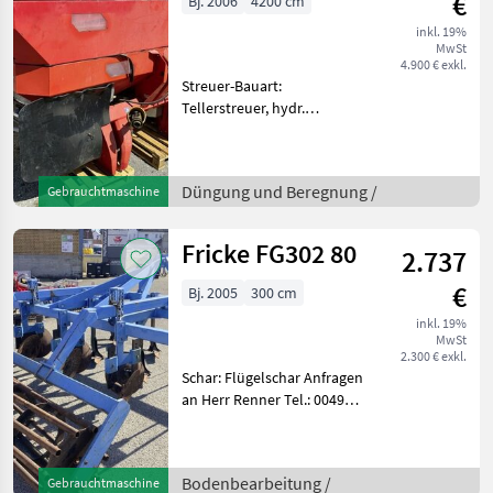
€
Bj. 2006
4200 cm
inkl. 19%
MwSt
4.900 € exkl.
Streuer-Bauart:
Tellerstreuer, hydr.
Betätigung,
Grenzstreueinrichtung
Arbeitsbreite: 12 bis 42
Düngung und Beregnung /
Gebrauchtmaschine
mAufsatz von 40cmDiese
Maschine steht an unserem
BayWa Standort in DE -
Fricke FG302 80
2.737
€
Bj. 2005
300 cm
inkl. 19%
MwSt
2.300 € exkl.
Schar: Flügelschar Anfragen
an Herr Renner Tel.: 0049
1511 610 5821
Bodenbearbeitung Grubber
Bodenbearbeitung /
Gebrauchtmaschine