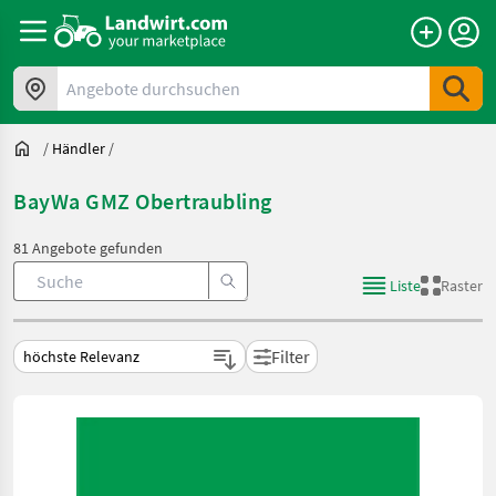
Angebote durchsuchen
/
Händler
/
BayWa GMZ Obertraubling
81 Angebote gefunden
Liste
Raster
Filter