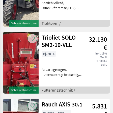
Antrieb: Allrad,
Druckluftbremse, EHR,
Frontzapfwelle, gefederte
Vorderachse,
Höchstgeschwindigkeit in
Traktoren /
Gebrauchtmaschine
km/h: 40 km/h, Luftsitz,
Zapfwellendrehzahl:
Trioliet SOLO
32.130
540/750/1000, Fronthydrau
SM2-10-VLL
€
Bj. 2014
inkl. 19%
MwSt
27.000 €
exkl.
Bauart: gezogen,
Futteraustrag: beidseitig,
Misch-Anordnung: vertikal,
Mischsystem: Schnecken,
Stützfuß, Wiegeeinrichtung
Fütterungstechnik /
Gebrauchtmaschine
Schnecken
neuBeleuchtungElektrische
Rauch AXIS 30.1
5.831
BedienungEle