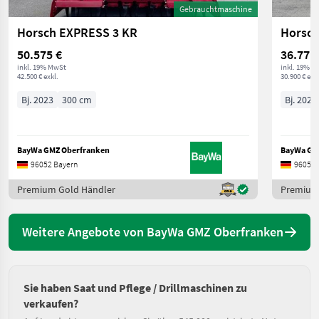
Gebrauchtmaschine
Horsch EXPRESS 3 KR
Horsch
50.575 €
36.771
inkl. 19% MwSt
inkl. 19% M
42.500 € exkl.
30.900 € exkl
Bj. 2023
300 cm
Bj. 2024
BayWa GMZ Oberfranken
BayWa GM
96052 Bayern
96052 
Premium Gold Händler
Premium
Weitere Angebote von BayWa GMZ Oberfranken
Sie haben Saat und Pflege / Drillmaschinen zu
verkaufen?