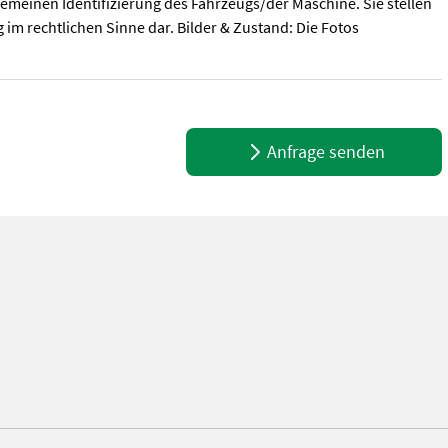
emeinen Identifizierung des Fahrzeugs/der Maschine. Sie stellen
im rechtlichen Sinne dar. Bilder & Zustand: Die Fotos
unden Automatische Schneewurfeinstellung mittels Joystick Mehr Inf
Anfrage senden