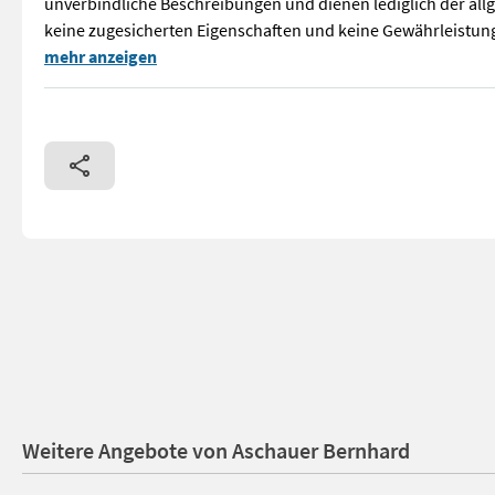
unverbindliche Beschreibungen und dienen lediglich der allg
keine zugesicherten Eigenschaften und keine Gewährleistung 
Neupreis 6.000,- € / jetzt nur 4.900,- € Nur 3,8 Betreibsst
mehr anzeigen
Weitere Angebote von Aschauer Bernhard