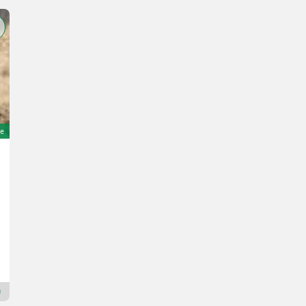
e
Foton Foton 254 N mit Fronthydraulik
11.500 €
MwSt nicht ausweisbar
24 PS/18 kW
Bj. 2014
3704 h
Aschauer Bernhard
4371 Oberösterreich
Premium Plus Händler