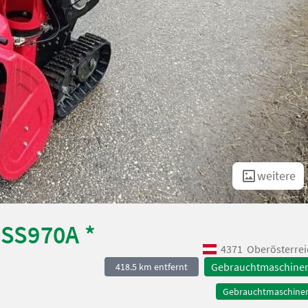
weitere
SS970A *
4371
Oberösterrei
Gebrauchtmaschine
418.5 km entfernt
Gebrauchtmaschine