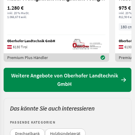
1.280 €
975 €
inkl. 20 % MwSt.
inkl. 20 % 
1.066,67 € exkl.
812,50 € exkl
180 cm
Oberhofer Landtechnik GmbH
Oberhofe
6130 Tirol
6130 Ti
Premium Plus Händler
Premium 
Weitere Angebote von Oberhofer Landtechnik
GmbH
Das könnte Sie auch interessieren
PASSENDE KATEGORIEN
Drechselbank
Holzbündelgerät