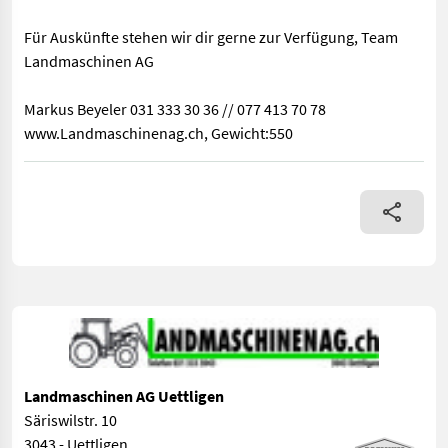
Für Auskünfte stehen wir dir gerne zur Verfügung, Team
Landmaschinen AG
Markus Beyeler 031 333 30 36 // 077 413 70 78
www.Landmaschinenag.ch, Gewicht:550
Gorenc Striegel Puler 4.5 mit APV PS120 Sägerät Der Striegel 
Landmaschinen AG Uettligen
Säriswilstr. 10
3043 - Uettligen