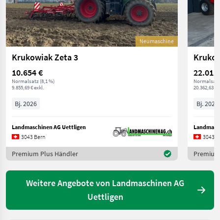
Neumaschine
Krukowiak Zeta 3
Krukow
10.654 €
22.012
Normalsatz (8,1 %)
Normalsatz 
9.855,69 € exkl.
20.362,63 € 
Bj. 2026
Bj. 2025
Landmaschinen AG Uettligen
Landmasch
3043 Bern
3043 B
Premium Plus Händler
Premium 
Weitere Angebote von Landmaschinen AG
Uettligen