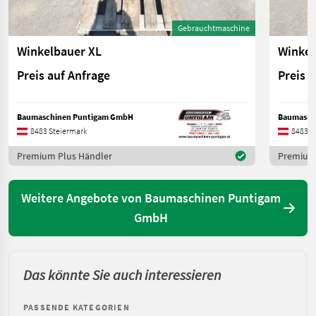
Gebrauchtmaschine
Winkelbauer XL
Winkel
Preis auf Anfrage
Preis 
Baumaschinen Puntigam GmbH
Baumasch
8483 Steiermark
8483 S
Premium Plus Händler
Premium 
Weitere Angebote von Baumaschinen Puntigam
GmbH
Das könnte Sie auch interessieren
PASSENDE KATEGORIEN