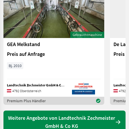
Gebrauchtmaschine
GEA Melkstand
De Lav
Preis auf Anfrage
Preis 
Bj. 2010
Landtechnik Zechmeister GmbH & Co KG
4792 Oberösterreich
4792 O
Premium Plus Händler
Premium 
Weitere Angebote von Landtechnik Zechmeister
GmbH & Co KG