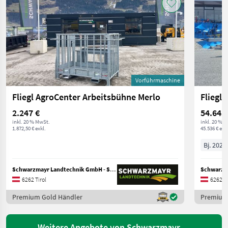
Vorführmaschine
Fliegl AgroCenter Arbeitsbühne Merlo
Fliegl
2.247 €
54.643
inkl. 20 % MwSt.
inkl. 20 % 
1.872,50 € exkl.
45.536 € exkl
Bj. 2024
Schwarzmayr Landtechnik GmbH - Schlitters
6262 Tirol
6262 Ti
Premium Gold Händler
Premium
Weitere Angebote von Schwarzmayr