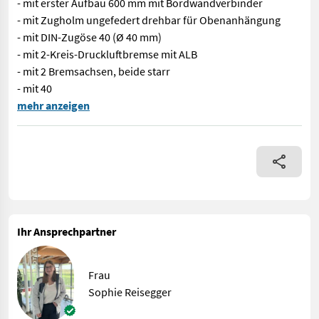
- mit erster Aufbau 600 mm mit Bordwandverbinder
- mit Zugholm ungefedert drehbar für Obenanhängung
- mit DIN-Zugöse 40 (Ø 40 mm)
- mit 2-Kreis-Druckluftbremse mit ALB
- mit 2 Bremsachsen, beide starr
- mit 40
Nr. 61165 Tandem 3-Seitenkipper - mit Tandem Fahrgestell - mi
mehr anzeigen
Ihr Ansprechpartner
Frau
Sophie Reisegger