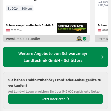
inkl. 20 % 
1.872,50 € ex
Bj. 2024
300 cm
Schwarzmayr Landtechnik GmbH - Schlitters
6262 Tirol
6262 Ti
Premium Gold Händler
Premium
Weitere Angebote von Schwarzmayr
Landtechnik GmbH - Schlitters
Sie haben Traktorzubehör / Frontlader-Anbaugeräte zu
verkaufen?
Auf Landwirt.com erreichen Sie über 545.000 registrierte Nutzer.
Jetzt inserieren