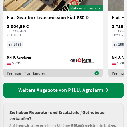
Gebrauchtmaschine
Fiat Gear box transmission Fiat 680 DT
Fiat F
3.004,89 €
3.719,5
inkl. 23 % MwSt.
inkl. 23 % 
2.443 € exkl.
3.024 € exkl.
Bj. 1983
Bj. 1999
P.H.U. Agrofarm
P.H.U. Ag
55095
55095
Premium Plus Händler
Premium 
Weitere Angebote von P.H.U. Agrofarm
Sie haben Reparatur und Ersatzteile / Getriebe zu
verkaufen?
Auf Landwirt.com erreichen Sie über 545.000 registrierte Nutzer.