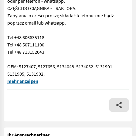
oder per telefon - whatsapp.
CZĘŚCI DO CIĄGNIKA - TRAKTORA.
Zapytania o części proszę składać telefonicznie bądź
poprzez email lub whatsapp.
Tel +48 606635118
Tel +48 507111100
Tel +48 713152043
OEM: 5127407, 5127656, 5134048, 5134052, 5131901,
5131905, 5131902,
USED - SECOND HAND TRACTOR PARTS. For all parts call us or s
mehr anzeigen
Ihr Ansprechpartner