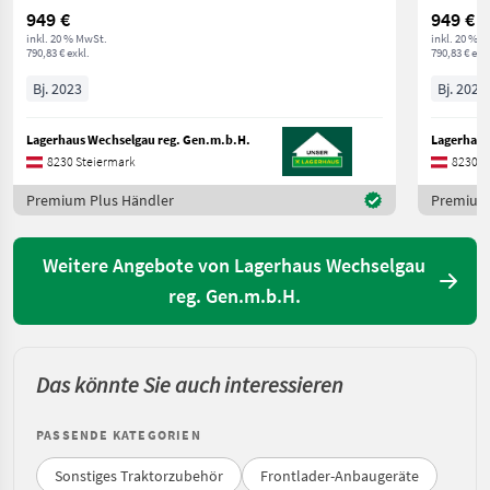
949 €
949 €
inkl. 20 % MwSt.
inkl. 20 % 
790,83 € exkl.
790,83 € exkl
Bj. 2023
Bj. 2023
Lagerhaus Wechselgau reg. Gen.m.b.H.
Lagerhaus
8230 Steiermark
8230 S
Premium Plus Händler
Premium 
Weitere Angebote von Lagerhaus Wechselgau
reg. Gen.m.b.H.
Das könnte Sie auch interessieren
PASSENDE KATEGORIEN
Sonstiges Traktorzubehör
Frontlader-Anbaugeräte