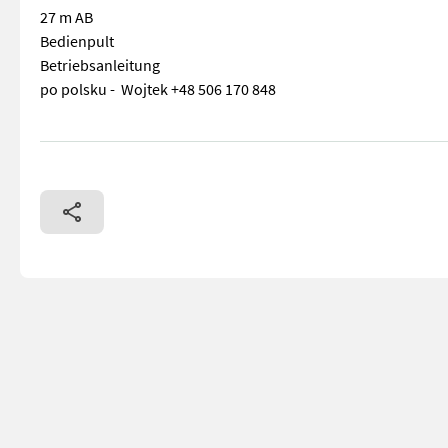
27 m AB
Bedienpult
Betriebsanleitung
po polsku - Wojtek +48 506 170 848
! WICHTIG, auch wenn Sie mit uns per WhatsApp oder ähnlic