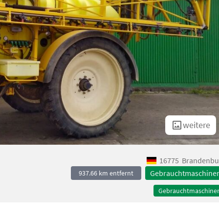
weitere
16775
Brandenbu
Gebrauchtmaschine
937.66 km entfernt
Gebrauchtmaschine