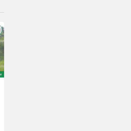
e
Dubex Mentor 9804
5.236 €
inkl. 19% MwSt
4.400 € exkl.
Bj. 2000
Agrikontor Neuholland GmbH