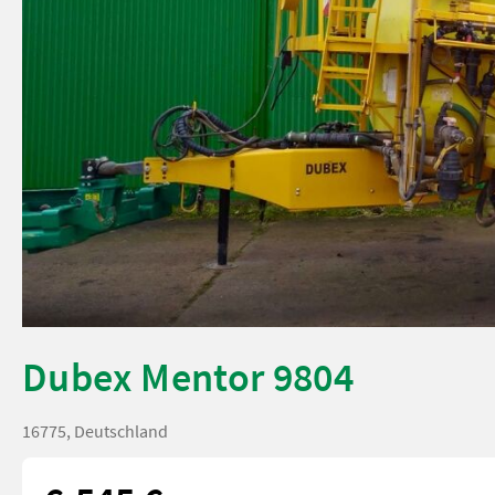
Dubex Mentor 9804
16775, Deutschland