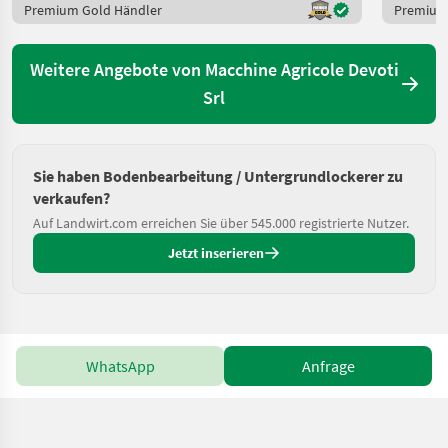
Premium Gold Händler
Premium
Weitere Angebote von Macchine Agricole Devoti
Srl
Sie haben Bodenbearbeitung / Untergrundlockerer zu
verkaufen?
Auf Landwirt.com erreichen Sie über 545.000 registrierte Nutzer.
Jetzt inserieren
WhatsApp
Anfrage