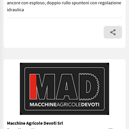
ancore con esploso, doppio rullo spuntoni con regolazione
idraulica
Dissodatore portato Dondi 807, larghezza di lavoro 3 m, 7 anco
Macchine Agricole Devoti Srl