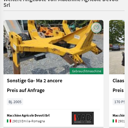
Srl
Gebrauchtmaschine
Sonstige Ga- Ma 2 ancore
Claas 
Preis auf Anfrage
Preis 
Bj. 2005
170 PS/
Macchine Agricole Devoti Srl
Macchine A
29013 Emilia-Romagna
29013 