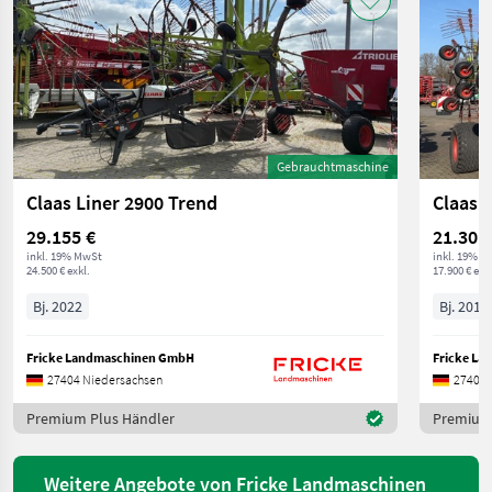
Gebrauchtmaschine
Claas Liner 2900 Trend
Claas 
29.155 €
21.301
inkl. 19% MwSt
inkl. 19% M
24.500 € exkl.
17.900 € exkl
Bj. 2022
Bj. 2014
Fricke Landmaschinen GmbH
Fricke L
27404 Niedersachsen
27404 
Premium Plus Händler
Premium 
Weitere Angebote von Fricke Landmaschinen