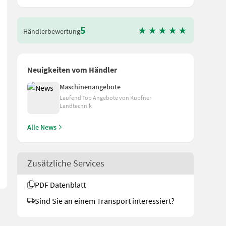
5
Händlerbewertung
Neuigkeiten vom Händler
Maschinenangebote
Laufend Top Angebote von Kupfner
Landtechnik
t 850U/min + Messerschnellwechsel + Messerbox für Ersatzklingen
Alle News
Zusätzliche Services
PDF Datenblatt
Sind Sie an einem Transport interessiert?