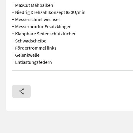
+ MaxCut Mähbalken
+ Niedrig Drehzahlkonzept 850U/min
+ Messerschnellwechsel
+ Messerbox für Ersatzklingen
+ Klappbare Seitenschutztücher
+ Schwadscheibe
+ Fördertrommel links
+ Gelenkwelle
+ Entlastungsfedern
Frontscheibenmähwerk Claas Disco 3150F Vorführmähwerk!!! 