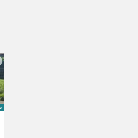
ne
FJDynamics FJDynamics
4.490 €
inkl. 20 % MwSt.