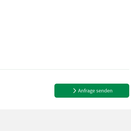
nur 10ha gemäht!!!! + MaxCut Mähbalken + Niedrig Drehzahlkonzep
Anfrage senden