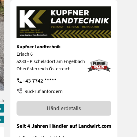
Kupfner Landtechnik
Erlach 6
5233 - Pischelsdorf am Engelbach
Oberösterreich Österreich
+43 7742 *****
Rückruf anfordern
ch
Händlerdetails
n
n
Seit 4 Jahren Händler auf Landwirt.com