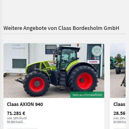
Weitere Angebote von Claas Bordesholm GmbH
Gebrauchtmaschine
Claas AXION 940
Claas 
71.281 €
28.560
inkl. 19% MwSt
inkl. 19% M
59.900 € exkl.
24.000 € exkl