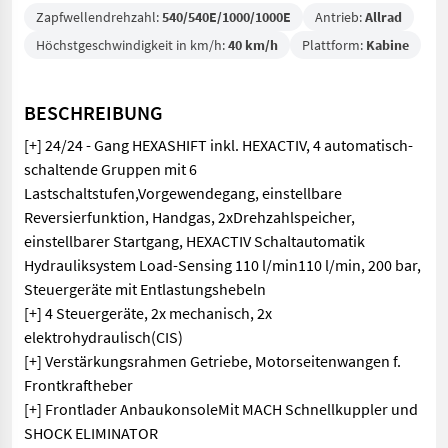
Zapfwellendrehzahl:
540/540E/1000/1000E
Antrieb:
Allrad
Höchstgeschwindigkeit in km/h:
40 km/h
Plattform:
Kabine
BESCHREIBUNG
[+] 24/24 - Gang HEXASHIFT inkl. HEXACTIV, 4 automatisch-
schaltende Gruppen mit 6
Lastschaltstufen,Vorgewendegang, einstellbare
Reversierfunktion, Handgas, 2xDrehzahlspeicher,
einstellbarer Startgang, HEXACTIV Schaltautomatik
Hydrauliksystem Load-Sensing 110 l/min110 l/min, 200 bar,
Steuergeräte mit Entlastungshebeln
[+] 4 Steuergeräte, 2x mechanisch, 2x
elektrohydraulisch(CIS)
[+] Verstärkungsrahmen Getriebe, Motorseitenwangen f.
Frontkraftheber
[+] Frontlader AnbaukonsoleMit MACH Schnellkuppler und
SHOCK ELIMINATOR