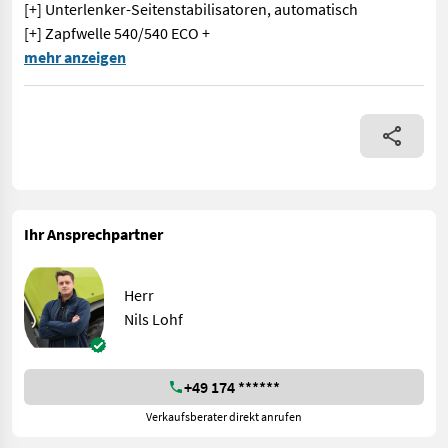
[+] Unterlenker-Seitenstabilisatoren, automatisch
[+] Zapfwelle 540/540 ECO +
[+] 24/24 - Gang HEXASHIFT inkl. HEXACTIV, 4 automatisch-scha
mehr anzeigen
Ihr Ansprechpartner
Herr
Nils Lohf
+49 174 ******
Verkaufsberater direkt anrufen