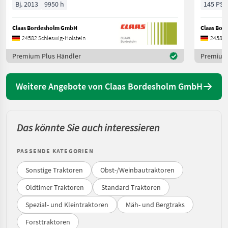
Bj. 2013
9950 h
145 PS/
Claas Bordesholm GmbH
Claas Bo
24582 Schleswig-Holstein
24582 
Premium Plus Händler
Premium 
Weitere Angebote von Claas Bordesholm GmbH
Das könnte Sie auch interessieren
PASSENDE KATEGORIEN
Sonstige Traktoren
Obst-/Weinbautraktoren
Oldtimer Traktoren
Standard Traktoren
Spezial- und Kleintraktoren
Mäh- und Bergtraks
Forsttraktoren