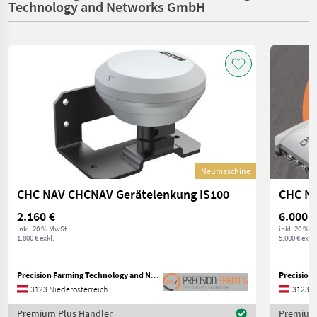
Technology and Networks GmbH
Neumaschine
CHC NAV CHCNAV Gerätelenkung IS100
CHC NA
2.160 €
6.000 €
inkl. 20 % MwSt.
inkl. 20 % 
1.800 € exkl.
5.000 € exkl.
Precision Farming Technology and Networks GmbH
3123 Niederösterreich
3123 N
Premium Plus Händler
Premium 