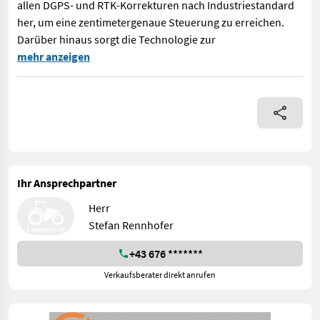
allen DGPS- und RTK-Korrekturen nach Industriestandard
her, um eine zentimetergenaue Steuerung zu erreichen.
Darüber hinaus sorgt die Technologie zur
Frühkaufaktion!! Unbegrenzte und nahtlose Ausfallsüberbrückun
mehr anzeigen
Ihr Ansprechpartner
Herr
Stefan Rennhofer
+43 676 *******
Verkaufsberater direkt anrufen