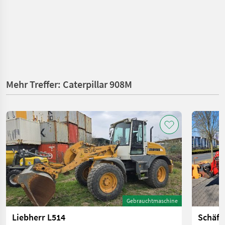
Mehr Treffer: Caterpillar 908M
Gebrauchtmaschine
Liebherr L514
Schäff