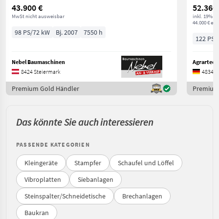
43.900 €
52.360
MwSt nicht ausweisbar
inkl. 19% M
44.000 € exkl
98 PS/72 kW
Bj. 2007
7550 h
122 PS/
Nebel Baumaschinen
Agrartech
8424 Steiermark
48341 
Premium Gold Händler
Premium
Das könnte Sie auch interessieren
PASSENDE KATEGORIEN
Kleingeräte
Stampfer
Schaufel und Löffel
Vibroplatten
Siebanlagen
Steinspalter/Schneidetische
Brechanlagen
Baukran