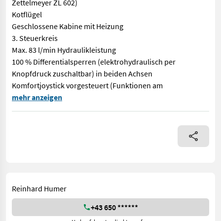
Zettelmeyer ZL 602)
Kotflügel
Geschlossene Kabine mit Heizung
3. Steuerkreis
Max. 83 l/min Hydraulikleistung
100 % Differentialsperren (elektrohydraulisch per
Knopfdruck zuschaltbar) in beiden Achsen
Komfortjoystick vorgesteuert (Funktionen am
Caterpillar 908 M Radlader ca. 6365 kg Baujahr 2019 Ca. 4387 B
mehr anzeigen
Reinhard Humer
+43 650 ******