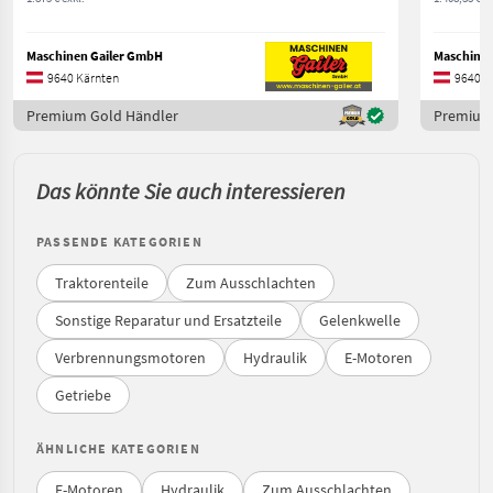
Maschinen Gailer GmbH
Maschinen
9640 Kärnten
9640 K
Premium Gold Händler
Premium
Das könnte Sie auch interessieren
PASSENDE KATEGORIEN
Traktorenteile
Zum Ausschlachten
Sonstige Reparatur und Ersatzteile
Gelenkwelle
Verbrennungsmotoren
Hydraulik
E-Motoren
Getriebe
ÄHNLICHE KATEGORIEN
E-Motoren
Hydraulik
Zum Ausschlachten