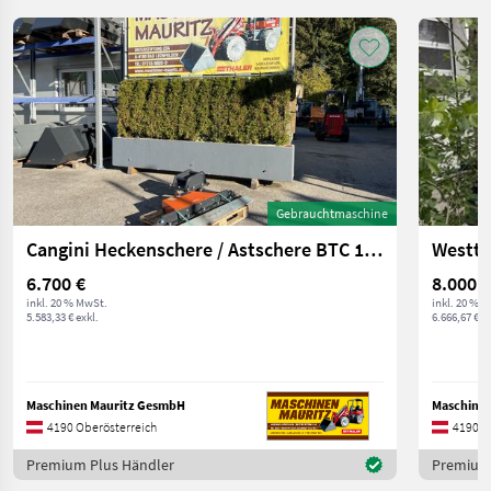
Gebrauchtmaschine
Cangini Heckenschere / Astschere BTC 100-160
Westte
6.700 €
8.000 €
inkl. 20 % MwSt.
inkl. 20 % 
5.583,33 € exkl.
6.666,67 € ex
Maschinen Mauritz GesmbH
Maschine
4190 Oberösterreich
4190 O
Premium Plus Händler
Premium 