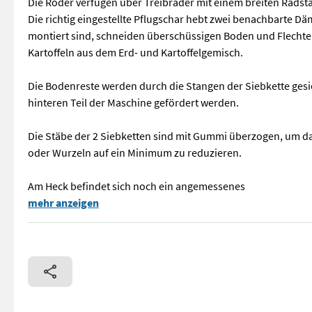
Die Roder verfügen über Treibräder mit einem breiten Radsta
Die richtig eingestellte Pflugschar hebt zwei benachbarte D
montiert sind, schneiden überschüssigen Boden und Flechten
Kartoffeln aus dem Erd- und Kartoffelgemisch.
Die Bodenreste werden durch die Stangen der Siebkette gesi
hinteren Teil der Maschine gefördert werden.
Die Stäbe der 2 Siebketten sind mit Gummi überzogen, um d
oder Wurzeln auf ein Minimum zu reduzieren.
Am Heck befindet sich noch ein angemessenes
== Weitere Informationen (DE) == Siebkettenroder Upus (2-rei
mehr anzeigen