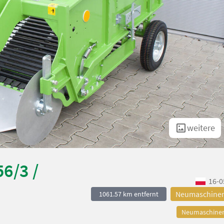
weitere
6/3 /
16-0
Neumaschine
1061.57 km entfernt
Neumaschine