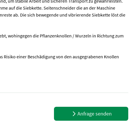
nd, um stabile Arbeit und sicheren Transport zu gewährleisten.
ämme auf die Siebkette. Seitenschneider die an der Maschine
reste ab. Die sich bewegende und vibrierende Siebkette löst die
ebt, wohingegen die Pflanzenknollen / Wurzeln in Richtung zum
as Risiko einer Beschädigung von den ausgegrabenen Knollen
hig) Z 656/3 Der Siebkettenroder ist für Traktoren ausgelegt, die 
Anfrage senden