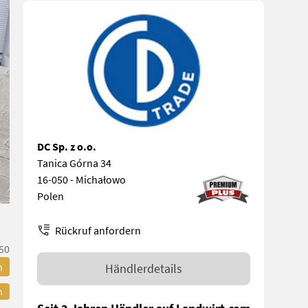
DC Sp. z o.o.
Tanica Górna 34
16-050 - Michałowo
Polen
Rückruf anfordern
50
n
Händlerdetails
n