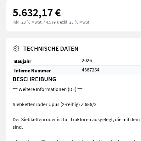
5.632,17 €
inkl. 23 % MwSt.
/ 4.579 € exkl. 23 % MwSt.
TECHNISCHE DATEN
2026
Baujahr
4387264
Interne Nummer
BESCHREIBUNG
== Weitere Informationen (DE) ==
Siebkettenroder Upus (2-reihig) Z 656/3
Der Siebkettenroder ist für Traktoren ausgelegt, die mit de
sind.