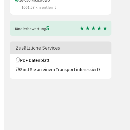
16-050 Michałowo
1061.57 km entfernt
5
Händlerbewertung
Zusätzliche Services
PDF Datenblatt
Sind Sie an einem Transport interessiert?
mit dem Aufhängungssystem Dreipunkt-Kat. 2 oder Kat. 3 ausgerüstet