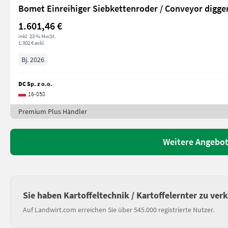
Bomet Einreihiger Siebkettenroder / Conveyor digge
1.601,46 €
inkl. 23 % MwSt.
1.302 € exkl.
Bj. 2026
DC Sp. z o.o.
16-050
Premium Plus Händler
Weitere Angebote
Sie haben Kartoffeltechnik / Kartoffelernter zu ver
Auf Landwirt.com erreichen Sie über 545.000 registrierte Nutzer.