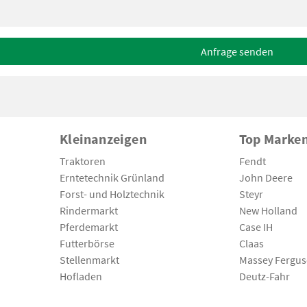
Anfrage senden
Kleinanzeigen
Top Marke
Traktoren
Fendt
Erntetechnik Grünland
John Deere
Forst- und Holztechnik
Steyr
Rindermarkt
New Holland
Pferdemarkt
Case IH
Futterbörse
Claas
Stellenmarkt
Massey Fergu
Hofladen
Deutz-Fahr